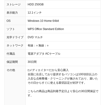
ストレージ
HDD 250GB
表示能力
12.1インチ
OS
Windows 10 Home 64bit
ソフト
WPS Office Standard Edition
光学ドライブ
DVD マルチ
ネットワーク
有線：○ 無線：○
付属品
電源アダプタ ACケーブル
保証期間
30日間
その他
□メディエイターだから安心購入
全国に出店しており提供するパソコンは100項目以上の
入念な点検整備・クリーニングが施されており、届いた
その日からすぐに使える親切設定が好評です。
こちらの商品は商品到着予定日より安心の30日間保証で
す。