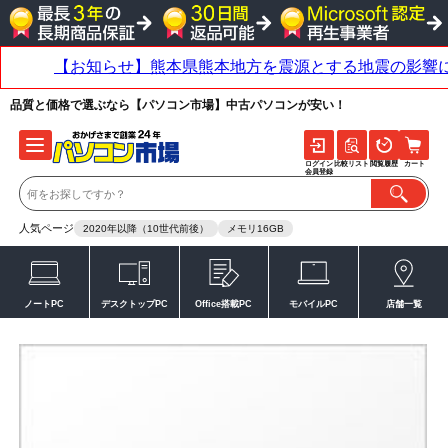
品質と価格で選ぶなら【パソコン市場】中古パソコンが安い！
ログイン
比較リスト
閲覧履歴
カート
会員登録
人気ページ
2020年以降（10世代前後）
メモリ16GB
ノートPC
デスクトップPC
Office搭載PC
モバイルPC
店舗一覧