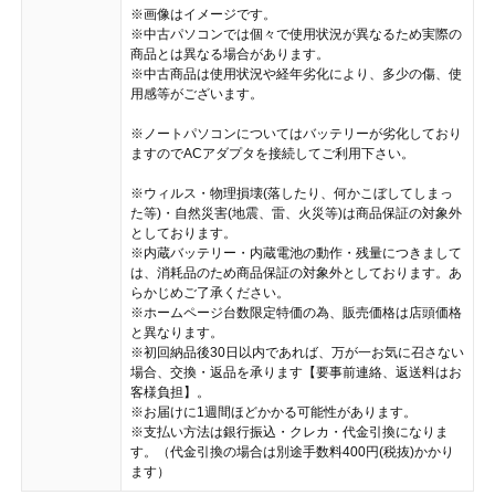
※画像はイメージです。
※中古パソコンでは個々で使用状況が異なるため実際の
商品とは異なる場合があります。
※中古商品は使用状況や経年劣化により、多少の傷、使
用感等がございます。
※ノートパソコンについてはバッテリーが劣化しており
ますのでACアダプタを接続してご利用下さい。
※ウィルス・物理損壊(落したり、何かこぼしてしまっ
た等)・自然災害(地震、雷、火災等)は商品保証の対象外
としております。
※内蔵バッテリー・内蔵電池の動作・残量につきまして
は、消耗品のため商品保証の対象外としております。あ
らかじめご了承ください。
※ホームページ台数限定特価の為、販売価格は店頭価格
と異なります。
※初回納品後30日以内であれば、万が一お気に召さない
場合、交換・返品を承ります【要事前連絡、返送料はお
客様負担】。
※お届けに1週間ほどかかる可能性があります。
※支払い方法は銀行振込・クレカ・代金引換になりま
す。（代金引換の場合は別途手数料400円(税抜)かかり
ます）