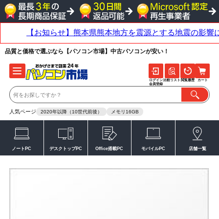
品質と価格で選ぶなら【パソコン市場】中古パソコンが安い！
ログイン
比較リスト
閲覧履歴
カート
会員登録
人気ページ
2020年以降（10世代前後）
メモリ16GB
ノートPC
デスクトップPC
Office搭載PC
モバイルPC
店舗一覧