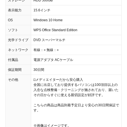
ストレージ
HDD 500GB
表示能力
15.6インチ
OS
Windows 10 Home
ソフト
WPS Office Standard Edition
光学ドライブ
DVD スーパーマルチ
ネットワーク
有線：○ 無線：○
付属品
電源アダプタ ACケーブル
保証期間
30日間
その他
□メディエイターだから安心購入
全国に出店しており提供するパソコンは100項目以上の
入念な点検整備・クリーニングが施されており、届いた
その日からすぐに使える親切設定が好評です。
こちらの商品は商品到着予定日より安心の30日間保証で
す。
※画像はイメージです。