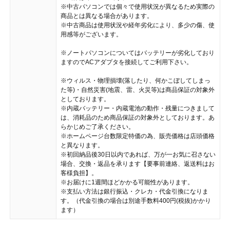
※中古パソコンでは個々で使用状況が異なるため実際の
商品とは異なる場合があります。
※中古商品は使用状況や経年劣化により、多少の傷、使
用感等がございます。
※ノートパソコンについてはバッテリーが劣化しており
ますのでACアダプタを接続してご利用下さい。
※ウィルス・物理損壊(落したり、何かこぼしてしまっ
た等)・自然災害(地震、雷、火災等)は商品保証の対象外
としております。
※内蔵バッテリー・内蔵電池の動作・残量につきまして
は、消耗品のため商品保証の対象外としております。あ
らかじめご了承ください。
※ホームページ台数限定特価の為、販売価格は店頭価格
と異なります。
※初回納品後30日以内であれば、万が一お気に召さない
場合、交換・返品を承ります【要事前連絡、返送料はお
客様負担】。
※お届けに1週間ほどかかる可能性があります。
※支払い方法は銀行振込・クレカ・代金引換になりま
す。（代金引換の場合は別途手数料400円(税抜)かかり
ます）