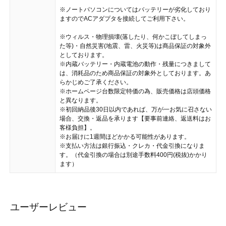
※ノートパソコンについてはバッテリーが劣化しており
ますのでACアダプタを接続してご利用下さい。
※ウィルス・物理損壊(落したり、何かこぼしてしまっ
た等)・自然災害(地震、雷、火災等)は商品保証の対象外
としております。
※内蔵バッテリー・内蔵電池の動作・残量につきまして
は、消耗品のため商品保証の対象外としております。あ
らかじめご了承ください。
※ホームページ台数限定特価の為、販売価格は店頭価格
と異なります。
※初回納品後30日以内であれば、万が一お気に召さない
場合、交換・返品を承ります【要事前連絡、返送料はお
客様負担】。
※お届けに1週間ほどかかる可能性があります。
※支払い方法は銀行振込・クレカ・代金引換になりま
す。（代金引換の場合は別途手数料400円(税抜)かかり
ます）
ユーザーレビュー