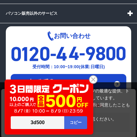
パソコン販売以外のサービス
お問い合わせ
受付時間：10:00~19:00(休業:日曜日)
メールでの
お問い合わせはこちら
当サイトでは利用体験の向上およびコンテンツの最適な提供、ト
TOSHIBA PT55159DBFWS3
ラフィックの分析を目的としてCookieを使用しています。
54,780円
商品価格
60,280円
サイトの閲覧を継続された場合、Cookieの利用に同意したことも
のといたします。
詳細については
プライバシーポリシー
をご確認ください。
在庫がありません
承諾する
Copyright(c)2024 mediator Co., Ltd. ALL Rights Reserved