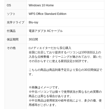
OS
Windows 10 Home
ソフト
WPS Office Standard Edition
光学ドライブ
Blu-ray
付属品
電源アダプタ ACケーブル
保証期間
30日間
その他
□メディエイターだから安心購入
全国に出店しており提供するパソコンは100項目以上の
入念な点検整備・クリーニングが施されており、届いた
その日からすぐに使える親切設定が好評です。
こちらの商品は商品到着予定日より安心の30日間保証で
す。
※画像はイメージです。
※中古パソコンでは個々で使用状況が異なるため実際の
商品とは異なる場合があります。
※中古商品は使用状況や経年劣化により、多少の傷、使
用感等がございます。