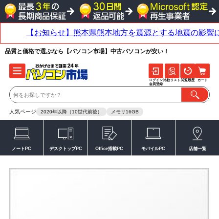
品質と価格で選ぶなら【パソコン市場】中古パソコンが安い！
ログイン
比較リスト
閲覧履歴
カート
会員登録
人気ページ
2020年以降（10世代前後）
メモリ16GB
ノートPC
デスクトップPC
Office搭載PC
モバイルPC
店舗一覧