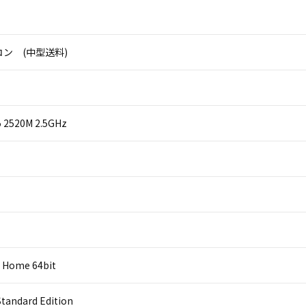
ン (中型送料)
i5 2520M 2.5GHz
 Home 64bit
Standard Edition