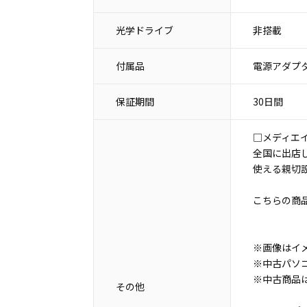
光学ドライブ
非搭載
付属品
電源アダプタ
保証期間
30日間
□メディエ
全国に出店
使える親切
こちらの商
※画像はイ
※中古パソ
※中古商品
その他