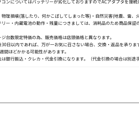
ソコンについてはバッテリーが劣化しておりますのでACアダプタを接続
物理損壊(落したり、何かこぼしてしまった等)・自然災害(地震、雷、火
テリー・内蔵電池の動作・残量につきましては、消耗品のため商品保証
ージ台数限定特価の為、販売価格は店頭価格と異なります。
後30日以内であれば、万が一お気に召さない場合、交換・返品を承りま
1週間ほどかかる可能性があります。
法は銀行振込・クレカ・代金引換になります。（代金引換の場合は別途手数