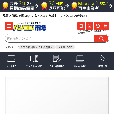
品質と価格で選ぶなら【パソコン市場】中古パソコンが安い！
ログイン
比較リスト
閲覧履歴
カート
会員登録
人気ページ
2020年以降（10世代前後）
メモリ16GB
ノートPC
デスクトップPC
Office搭載PC
モバイルPC
店舗一覧