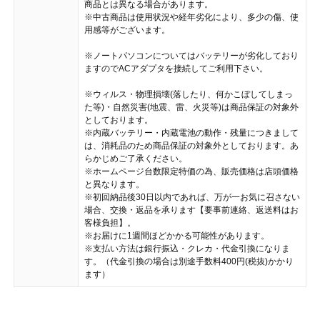
商品とは異なる場合があります。
※中古商品は使用状況や経年劣化により、多少の傷、使
用感等がございます。
※ノートパソコンについてはバッテリーが劣化しており
ますのでACアダプタを接続してご利用下さい。
※ウィルス・物理損壊(落したり、何かこぼしてしまっ
た等)・自然災害(地震、雷、火災等)は商品保証の対象外
としております。
※内蔵バッテリー・内蔵電池の動作・残量につきまして
は、消耗品のため商品保証の対象外としております。あ
らかじめご了承ください。
※ホームページ台数限定特価の為、販売価格は店頭価格
と異なります。
※初回納品後30日以内であれば、万が一お気に召さない
場合、交換・返品を承ります【要事前連絡、返送料はお
客様負担】。
※お届けに1週間ほどかかる可能性があります。
※支払い方法は銀行振込・クレカ・代金引換になりま
す。（代金引換の場合は別途手数料400円(税抜)かかり
ます）