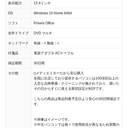
表示能力
15.4インチ
OS
Windows 10 Home 64bit
ソフト
Polaris Office
光学ドライブ
DVD マルチ
ネットワーク
有線：○ 無線：○
付属品
電源アダプタ ACケーブル
保証期間
30日間
その他
□メディエイターだから安心購入
全国に出店しており提供するパソコンは100項目以上の
入念な点検整備・クリーニングが施されており、届いた
その日からすぐに使える親切設定が好評です。
こちらの商品は商品到着予定日より安心の30日間保証で
す。
※画像はイメージです。
※中古パソコンでは個々で使用状況が異なるため実際の