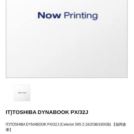
IT)TOSHIBA DYNABOOK PX/32J
IT)TOSHIBA DYNABOOK PX/32J (Celeron 585 2.16/2GB/160GB) 【福岡倉
庫】