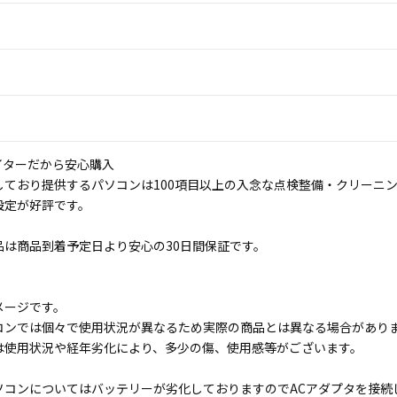
イターだから安心購入
しており提供するパソコンは100項目以上の入念な点検整備・クリーニ
設定が好評です。
品は商品到着予定日より安心の30日間保証です。
メージです。
コンでは個々で使用状況が異なるため実際の商品とは異なる場合があり
は使用状況や経年劣化により、多少の傷、使用感等がございます。
ソコンについてはバッテリーが劣化しておりますのでACアダプタを接続