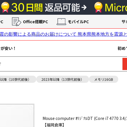
C
Office搭載PC
モバイルPC
サ
ンが安い！
初め
年以降（10世代前後）
2023年以降（13世代前後）
メモリ16GB
Mouse computer ｵﾘｼﾞﾅﾙDT (Core i7 4770
【福岡倉庫】