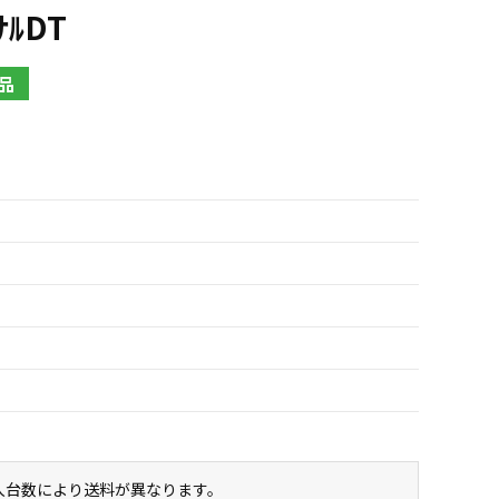
ﾅﾙDT
品
購入台数により送料が異なります。