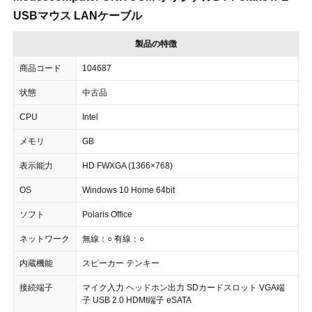
USBマウス LANケーブル
製品の特徴
商品コード
104687
状態
中古品
CPU
Intel
メモリ
GB
表示能力
HD FWXGA (1366×768)
OS
Windows 10 Home 64bit
ソフト
Polaris Office
ネットワーク
無線：○ 有線：○
内蔵機能
スピーカー テンキー
接続端子
マイク入力 ヘッドホン出力 SDカードスロット VGA端
子 USB 2.0 HDMI端子 eSATA