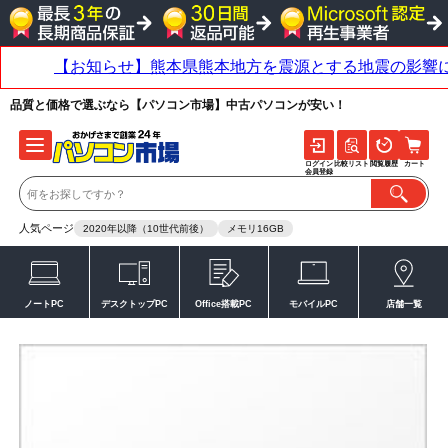
品質と価格で選ぶなら【パソコン市場】中古パソコンが安い！
ログイン
比較リスト
閲覧履歴
カート
会員登録
人気ページ
2020年以降（10世代前後）
メモリ16GB
ノートPC
デスクトップPC
Office搭載PC
モバイルPC
店舗一覧