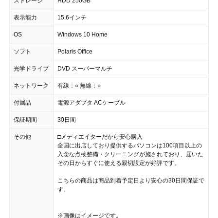
ストレージ
HDD 250GB
表示能力
15.6インチ
OS
Windows 10 Home
ソフト
Polaris Office
光学ドライブ
DVD スーパーマルチ
ネットワーク
有線：○ 無線：○
付属品
電源アダプタ ACケーブル
保証期間
30日間
その他
□メディエイターだから安心購入
全国に出店しており提供するパソコンは100項目以上の
入念な点検整備・クリーニングが施されており、届いた
その日からすぐに使える親切設定が好評です。
こちらの商品は商品到着予定日より安心の30日間保証で
す。
※画像はイメージです。