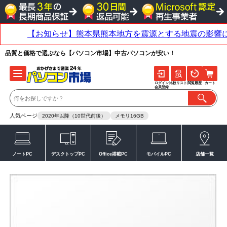
品質と価格で選ぶなら【パソコン市場】中古パソコンが安い！
ログイン
比較リスト
閲覧履歴
カート
会員登録
人気ページ
2020年以降（10世代前後）
メモリ16GB
ノートPC
デスクトップPC
Office搭載PC
モバイルPC
店舗一覧