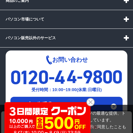
商品のご案内
パソコン市場について
パソコン販売以外のサービス
お問い合わせ
受付時間：10:00~19:00(休業:日曜日)
メールでの
お問い合わせはこちら
当サイトでは利用体験の向上およびコンテンツの最適な提供、ト
NEC PC-VK25MXZND
ラフィックの分析を目的としてCookieを使用しています。
27,280円
商品価格
32,780円
サイトの閲覧を継続された場合、Cookieの利用に同意したことも