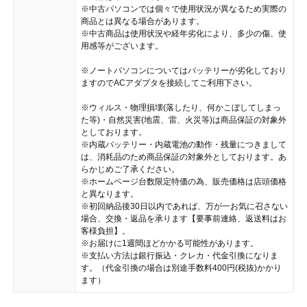
※中古パソコンでは個々で使用状況が異なるため実際の
商品とは異なる場合があります。
※中古商品は使用状況や経年劣化により、多少の傷、使
用感等がございます。
※ノートパソコンについてはバッテリーが劣化しており
ますのでACアダプタを接続してご利用下さい。
※ウィルス・物理損壊(落したり、何かこぼしてしまっ
た等)・自然災害(地震、雷、火災等)は商品保証の対象外
としております。
※内蔵バッテリー・内蔵電池の動作・残量につきまして
は、消耗品のため商品保証の対象外としております。あ
らかじめご了承ください。
※ホームページ台数限定特価の為、販売価格は店頭価格
と異なります。
※初回納品後30日以内であれば、万が一お気に召さない
場合、交換・返品を承ります【要事前連絡、返送料はお
客様負担】。
※お届けに1週間ほどかかる可能性があります。
※支払い方法は銀行振込・クレカ・代金引換になりま
す。（代金引換の場合は別途手数料400円(税抜)かかり
ます）