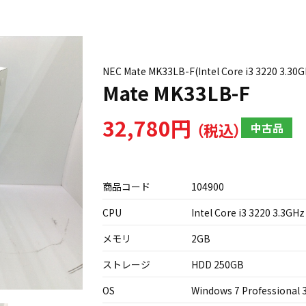
NEC Mate MK33LB-F(Intel Core i3 3220 3.
Mate MK33LB-F
32,780円
中古品
商品コード
104900
CPU
Intel Core i3 3220 3.3GHz
メモリ
2GB
ストレージ
HDD 250GB
OS
Windows 7 Professional 