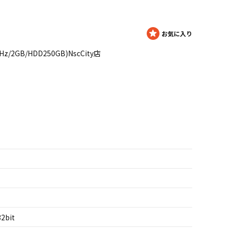
30GHz/2GB/HDD250GB)NscCity店
32bit