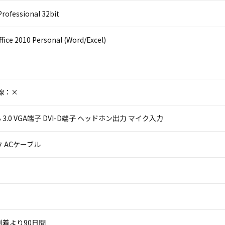
rofessional 32bit
ffice 2010 Personal (Word/Excel)
線：×
USB 3.0 VGA端子 DVI-D端子 ヘッドホン出力 マイク入力
 ACケーブル
着より90日間