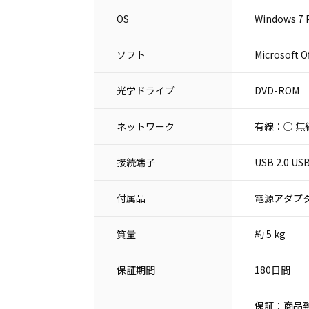
OS
Windows 7 P
ソフト
Microsoft O
光学ドライブ
DVD-ROM
ネットワーク
有線：○ 無
接続端子
USB 2.0 
付属品
電源アダプタ
質量
約 5 kg
保証期間
180日間
保証：商品到