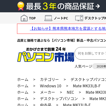
TOP
ノートPC
デスクトップP
品質と価格で選ぶなら【パソコン市場】新品・中古パソコ
人気ページ
2020
ホーム
>
カテゴリー
>
デスクトップパソコ
ホーム
>
Windows 10
>
Mate MK33LB-F
ホーム
>
メーカー
>
NEC
>
Mate MK33
ホーム
>
デスクトップパソコン
>
Mate MK
ホーム
>
中古品
>
Mate MK33LB-F