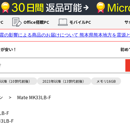
C
Office搭載PC
モバイルPC
サ
ンが安い！
初め
年以降（10世代前後）
2023年以降（13世代前後）
メモリ16GB
ン
>
Mate MK33LB-F
LB-F
33LB-F