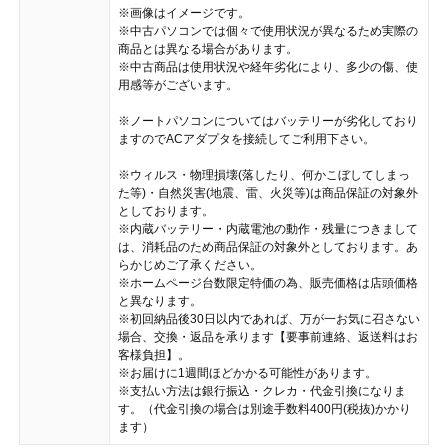
※画像はイメージです。
※中古パソコンでは個々で使用状況が異なるため実際の
商品とは異なる場合があります。
※中古商品は使用状況や経年劣化により、多少の傷、使
用感等がございます。
※ノートパソコンについてはバッテリーが劣化しており
ますのでACアダプタを接続してご利用下さい。
※ウィルス・物理損壊(落したり、何かこぼしてしまっ
た等)・自然災害(地震、雷、火災等)は商品保証の対象外
としております。
※内蔵バッテリー・内蔵電池の動作・残量につきまして
は、消耗品のため商品保証の対象外としております。あ
らかじめご了承ください。
※ホームページ台数限定特価の為、販売価格は店頭価格
と異なります。
※初回納品後30日以内であれば、万が一お気に召さない
場合、交換・返品を承ります【要事前連絡、返送料はお
客様負担】。
※お届けに1週間ほどかかる可能性があります。
※支払い方法は銀行振込・クレカ・代金引換になりま
す。（代金引換の場合は別途手数料400円(税抜)かかり
ます）