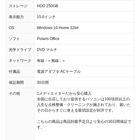
ストレージ
HDD 250GB
表示能力
15.6インチ
OS
Windows 10 Home 32bit
ソフト
Polaris Office
光学ドライブ
DVD マルチ
ネットワーク
有線：○ 無線：○
付属品
電源アダプタ ACケーブル
保証期間
30日間
その他
□メディエイターだから安心購入
全国に出店しており提供するパソコンは100項目以上の
入念な点検整備・クリーニングが施されており、届いた
その日からすぐに使える親切設定が好評です。
こちらの商品は商品到着予定日より安心の30日間保証で
す。