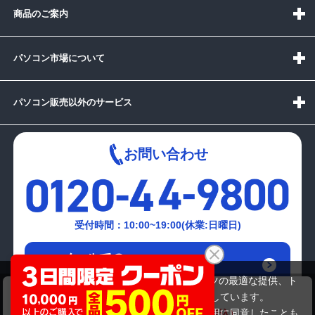
商品のご案内
パソコン市場について
パソコン販売以外のサービス
お問い合わせ
受付時間：10:00~19:00(休業:日曜日)
メールでの
お問い合わせはこちら
当サイトでは利用体験の向上およびコンテンツの最適な提供、ト
GE)FUJITSU FMVNFD40BJ
ラフィックの分析を目的としてCookieを使用しています。
19,580円
商品価格
25,080円
サイトの閲覧を継続された場合、Cookieの利用に同意したことも