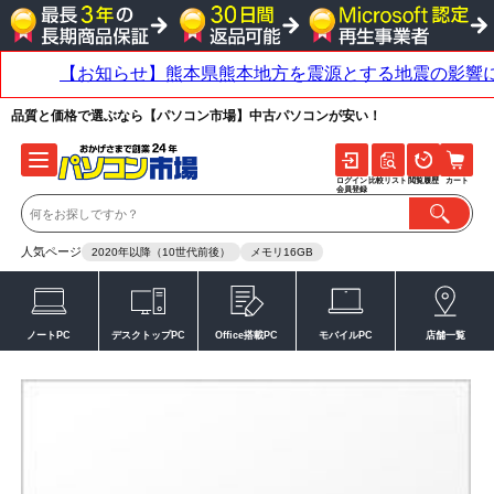
品質と価格で選ぶなら【パソコン市場】中古パソコンが安い！
ログイン
比較リスト
閲覧履歴
カート
会員登録
人気ページ
2020年以降（10世代前後）
メモリ16GB
ノートPC
デスクトップPC
Office搭載PC
モバイルPC
店舗一覧