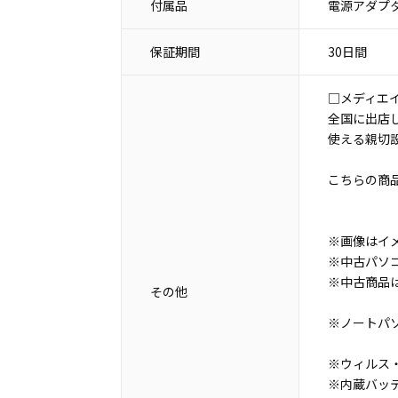
付属品
電源アダプタ
保証期間
30日間
□メディエ
全国に出店
使える親切
こちらの商
※画像はイ
※中古パソ
※中古商品
その他
※ノートパ
※ウィルス・
※内蔵バッ