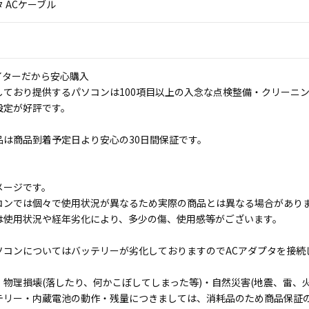
 ACケーブル
イターだから安心購入
しており提供するパソコンは100項目以上の入念な点検整備・クリーニ
設定が好評です。
品は商品到着予定日より安心の30日間保証です。
メージです。
コンでは個々で使用状況が異なるため実際の商品とは異なる場合があり
は使用状況や経年劣化により、多少の傷、使用感等がございます。
ソコンについてはバッテリーが劣化しておりますのでACアダプタを接続
物理損壊(落したり、何かこぼしてしまった等)・自然災害(地震、雷、火
テリー・内蔵電池の動作・残量につきましては、消耗品のため商品保証