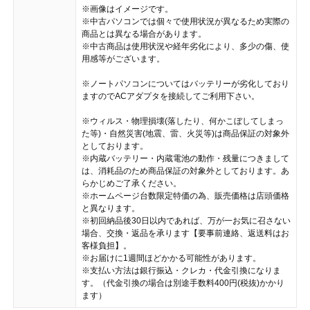
※画像はイメージです。
※中古パソコンでは個々で使用状況が異なるため実際の
商品とは異なる場合があります。
※中古商品は使用状況や経年劣化により、多少の傷、使
用感等がございます。
※ノートパソコンについてはバッテリーが劣化しており
ますのでACアダプタを接続してご利用下さい。
※ウィルス・物理損壊(落したり、何かこぼしてしまっ
た等)・自然災害(地震、雷、火災等)は商品保証の対象外
としております。
※内蔵バッテリー・内蔵電池の動作・残量につきまして
は、消耗品のため商品保証の対象外としております。あ
らかじめご了承ください。
※ホームページ台数限定特価の為、販売価格は店頭価格
と異なります。
※初回納品後30日以内であれば、万が一お気に召さない
場合、交換・返品を承ります【要事前連絡、返送料はお
客様負担】。
※お届けに1週間ほどかかる可能性があります。
※支払い方法は銀行振込・クレカ・代金引換になりま
す。（代金引換の場合は別途手数料400円(税抜)かかり
ます）