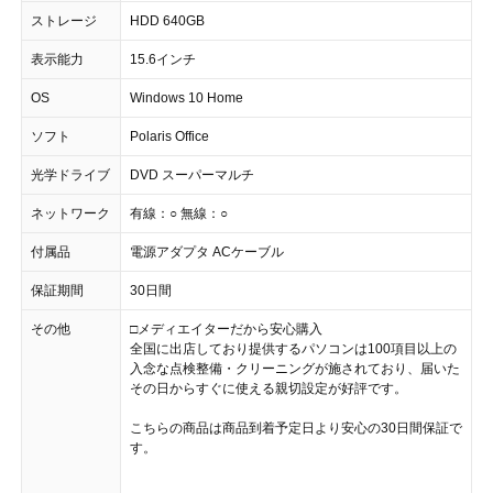
ストレージ
HDD 640GB
表示能力
15.6インチ
OS
Windows 10 Home
ソフト
Polaris Office
光学ドライブ
DVD スーパーマルチ
ネットワーク
有線：○ 無線：○
付属品
電源アダプタ ACケーブル
保証期間
30日間
その他
□メディエイターだから安心購入
全国に出店しており提供するパソコンは100項目以上の
入念な点検整備・クリーニングが施されており、届いた
その日からすぐに使える親切設定が好評です。
こちらの商品は商品到着予定日より安心の30日間保証で
す。