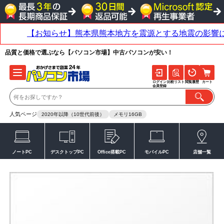
品質と価格で選ぶなら【パソコン市場】中古パソコンが安い！
ログイン
比較リスト
閲覧履歴
カート
会員登録
人気ページ
2020年以降（10世代前後）
メモリ16GB
ノートPC
デスクトップPC
Office搭載PC
モバイルPC
店舗一覧