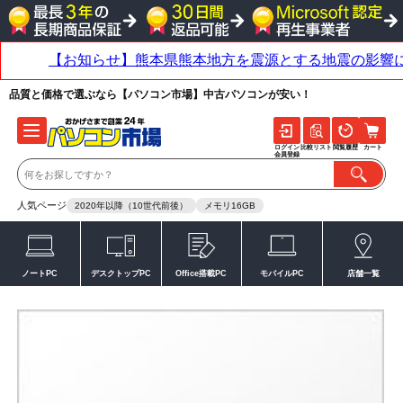
品質と価格で選ぶなら【パソコン市場】中古パソコンが安い！
ログイン
比較リスト
閲覧履歴
カート
会員登録
人気ページ
2020年以降（10世代前後）
メモリ16GB
ノートPC
デスクトップPC
Office搭載PC
モバイルPC
店舗一覧