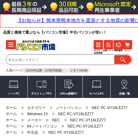
品質と価格で選ぶなら【パソコン市場】中古パソコンが安い！
ログイン
比較リスト
閲覧履歴
カート
会員登録
人気ページ
2020年以降（10世代前後）
メモリ16GB
ノートPC
デスクトップPC
Office搭載PC
モバイルPC
店舗一覧
ホーム
>
>
>
カテゴリー
ノートパソコン
NEC PC-VY18LEZ77
ホーム
>
>
Windows 10
NEC PC-VY18LEZ77
ホーム
>
>
>
メーカー
NEC
NEC PC-VY18LEZ77
ホーム
>
>
A4ノートパソコン
NEC PC-VY18LEZ77
ホーム
>
>
中古品
NEC PC-VY18LEZ77