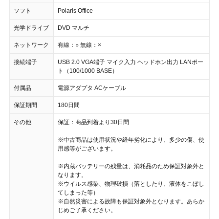
ソフト
Polaris Office
光学ドライブ
DVD マルチ
ネットワーク
有線：○ 無線：×
接続端子
USB 2.0 VGA端子 マイク入力 ヘッドホン出力 LANポー
ト（100/1000 BASE）
付属品
電源アダプタ ACケーブル
保証期間
180日間
その他
保証：商品到着より30日間
※中古商品は使用状況や経年劣化により、多少の傷、使
用感等がございます。
※内蔵バッテリーの残量は、消耗品のため保証対象外と
なります。
※ウイルス感染、物理破損（落としたり、液体をこぼし
てしまった等）
※自然災害による故障も保証対象外となります。あらか
じめご了承ください。