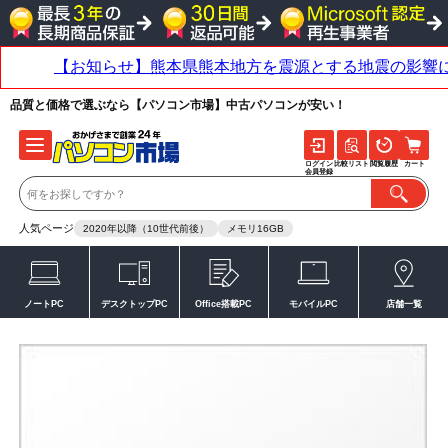
品質と価格で選ぶなら【パソコン市場】中古パソコンが安い！
ログイン
比較リスト
閲覧履歴
カート
会員登録
人気ページ
2020年以降（10世代前後）
メモリ16GB
ノートPC
デスクトップPC
Office搭載PC
モバイルPC
店舗一覧