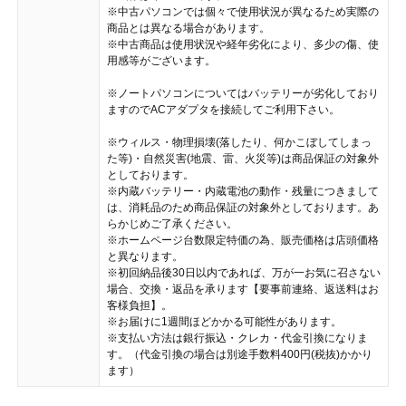
※中古パソコンでは個々で使用状況が異なるため実際の
商品とは異なる場合があります。
※中古商品は使用状況や経年劣化により、多少の傷、使
用感等がございます。
※ノートパソコンについてはバッテリーが劣化しており
ますのでACアダプタを接続してご利用下さい。
※ウィルス・物理損壊(落したり、何かこぼしてしまっ
た等)・自然災害(地震、雷、火災等)は商品保証の対象外
としております。
※内蔵バッテリー・内蔵電池の動作・残量につきまして
は、消耗品のため商品保証の対象外としております。あ
らかじめご了承ください。
※ホームページ台数限定特価の為、販売価格は店頭価格
と異なります。
※初回納品後30日以内であれば、万が一お気に召さない
場合、交換・返品を承ります【要事前連絡、返送料はお
客様負担】。
※お届けに1週間ほどかかる可能性があります。
※支払い方法は銀行振込・クレカ・代金引換になりま
す。（代金引換の場合は別途手数料400円(税抜)かかり
ます）