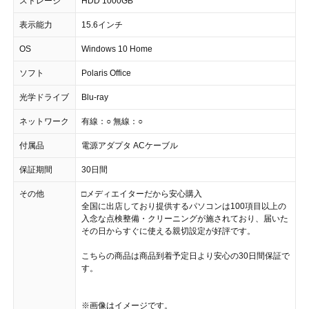
ストレージ
HDD 1000GB
表示能力
15.6インチ
OS
Windows 10 Home
ソフト
Polaris Office
光学ドライブ
Blu-ray
ネットワーク
有線：○ 無線：○
付属品
電源アダプタ ACケーブル
保証期間
30日間
その他
□メディエイターだから安心購入
全国に出店しており提供するパソコンは100項目以上の
入念な点検整備・クリーニングが施されており、届いた
その日からすぐに使える親切設定が好評です。
こちらの商品は商品到着予定日より安心の30日間保証で
す。
※画像はイメージです。