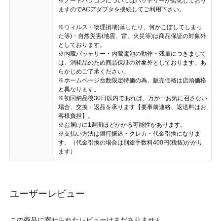
※ノートパソコンについてはバッテリーが劣化しており
ますのでACアダプタを接続してご利用下さい。
※ウィルス・物理損壊(落したり、何かこぼしてしまっ
た等)・自然災害(地震、雷、火災等)は商品保証の対象外
としております。
※内蔵バッテリー・内蔵電池の動作・残量につきまして
は、消耗品のため商品保証の対象外としております。あ
らかじめご了承ください。
※ホームページ台数限定特価の為、販売価格は店頭価格
と異なります。
※初回納品後30日以内であれば、万が一お気に召さない
場合、交換・返品を承ります【要事前連絡、返送料はお
客様負担】。
※お届けに1週間ほどかかる可能性があります。
※支払い方法は銀行振込・クレカ・代金引換になりま
す。（代金引換の場合は別途手数料400円(税抜)かかり
ます）
ユーザーレビュー
この商品に寄せられたレビューはまだありません。