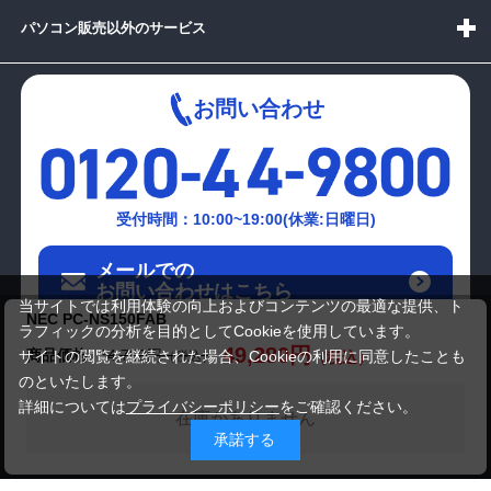
パソコン販売以外のサービス
お問い合わせ
受付時間：10:00~19:00(休業:日曜日)
メールでの
お問い合わせはこちら
当サイトでは利用体験の向上およびコンテンツの最適な提供、ト
NEC PC-NS150FAB
ラフィックの分析を目的としてCookieを使用しています。
49,280円
商品価格
54,780円
サイトの閲覧を継続された場合、Cookieの利用に同意したことも
のといたします。
詳細については
プライバシーポリシー
をご確認ください。
在庫がありません
承諾する
Copyright(c)2024 mediator Co., Ltd. ALL Rights Reserved