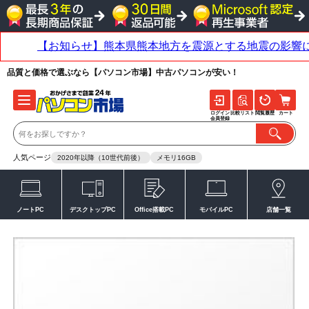
品質と価格で選ぶなら【パソコン市場】中古パソコンが安い！
ログイン
比較リスト
閲覧履歴
カート
会員登録
人気ページ
2020年以降（10世代前後）
メモリ16GB
ノートPC
デスクトップPC
Office搭載PC
モバイルPC
店舗一覧