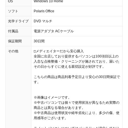
OS
Windows 10 Home
ソフト
Polaris Office
光学ドライブ
DVD マルチ
付属品
電源アダプタ ACケーブル
保証期間
30日間
その他
□メディエイターだから安心購入
全国に出店しており提供するパソコンは100項目以上の
入念な点検整備・クリーニングが施されており、届いた
その日からすぐに使える親切設定が好評です。
こちらの商品は商品到着予定日より安心の30日間保証で
す。
※画像はイメージです。
※中古パソコンでは個々で使用状況が異なるため実際の
商品とは異なる場合があります。
※中古商品は使用状況や経年劣化により、多少の傷、使
用感等がございます。