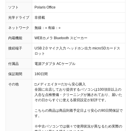
ソフト
Polaris Office
光学ドライブ
非搭載
ネットワーク
無線：○ 有線：○
内蔵機能
WEBカメラ Bluetooth スピーカー
接続端子
USB 2.0 マイク入力 ヘッドホン出力 microSDカードス
ロット
付属品
電源アダプタ ACケーブル
保証期間
180日間
その他
□メディエイターだから安心購入
全国に出店しており提供するパソコンは100項目以上の
入念な点検整備・クリーニングが施されており、届いた
その日からすぐに使える親切設定が好評です。
こちらの商品は商品到着予定日より安心の90日間保証で
す。
※中古パソコンでは個々で使用状況が異なるため実際の