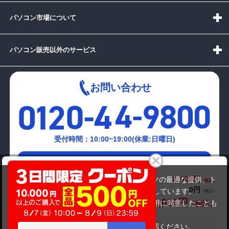
パソコン市場について
パソコン販売以外のサービス
お問い合わせ
受付時間：10:00~19:00(休業:日曜日)
メールでの
Microsoft Surface3
お問い合わせはこちら
36,080円
商品価格(税込)
当サイトでは利用体験の向上およびコンテンツの最適な提供、ト
0円
オプション小計価格(税込)
ラフィックの分析を目的としてCookieを使用しています。
36,080円
商品合計価格(税込)
サイトの閲覧を継続された場合、Cookieの利用に同意したことも
のといたします。
詳細については
プライバシーポリシー
をご確認ください。