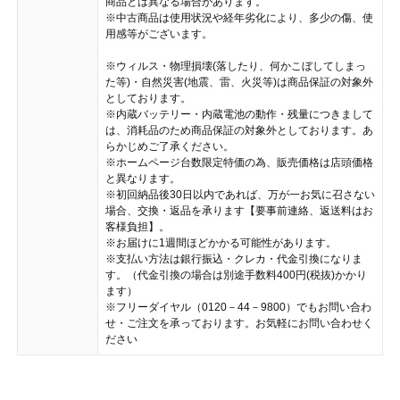
商品とは異なる場合があります。
※中古商品は使用状況や経年劣化により、多少の傷、使
用感等がございます。
※ウィルス・物理損壊(落したり、何かこぼしてしまっ
た等)・自然災害(地震、雷、火災等)は商品保証の対象外
としております。
※内蔵バッテリー・内蔵電池の動作・残量につきまして
は、消耗品のため商品保証の対象外としております。あ
らかじめご了承ください。
※ホームページ台数限定特価の為、販売価格は店頭価格
と異なります。
※初回納品後30日以内であれば、万が一お気に召さない
場合、交換・返品を承ります【要事前連絡、返送料はお
客様負担】。
※お届けに1週間ほどかかる可能性があります。
※支払い方法は銀行振込・クレカ・代金引換になりま
す。（代金引換の場合は別途手数料400円(税抜)かかり
ます）
※フリーダイヤル（0120－44－9800）でもお問い合わ
せ・ご注文を承っております。お気軽にお問い合わせく
ださい