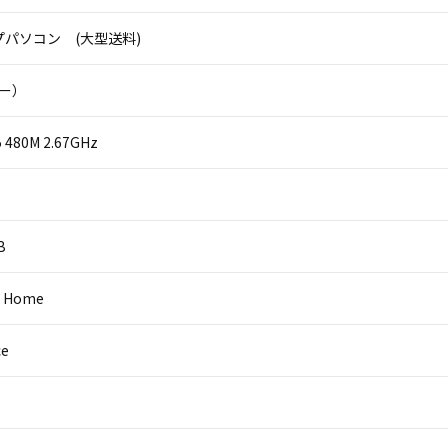
パソコン (大型送料)
ニー）
i5 480M 2.67GHz
B
0 Home
ce