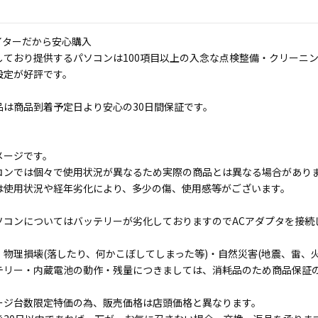
イターだから安心購入
しており提供するパソコンは100項目以上の入念な点検整備・クリーニ
設定が好評です。
品は商品到着予定日より安心の30日間保証です。
メージです。
コンでは個々で使用状況が異なるため実際の商品とは異なる場合があり
は使用状況や経年劣化により、多少の傷、使用感等がございます。
ソコンについてはバッテリーが劣化しておりますのでACアダプタを接続
物理損壊(落したり、何かこぼしてしまった等)・自然災害(地震、雷、火
テリー・内蔵電池の動作・残量につきましては、消耗品のため商品保証
ージ台数限定特価の為、販売価格は店頭価格と異なります。