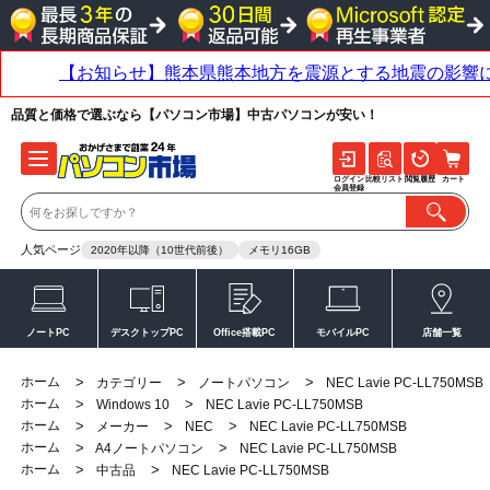
品質と価格で選ぶなら【パソコン市場】中古パソコンが安い！
ログイン
比較リスト
閲覧履歴
カート
会員登録
人気ページ
2020年以降（10世代前後）
メモリ16GB
ノートPC
デスクトップPC
Office搭載PC
モバイルPC
店舗一覧
ホーム
>
>
>
カテゴリー
ノートパソコン
NEC Lavie PC-LL750MSB
ホーム
>
>
Windows 10
NEC Lavie PC-LL750MSB
ホーム
>
>
>
メーカー
NEC
NEC Lavie PC-LL750MSB
ホーム
>
>
A4ノートパソコン
NEC Lavie PC-LL750MSB
ホーム
>
>
中古品
NEC Lavie PC-LL750MSB