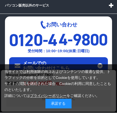
パソコン販売以外のサービス
お問い合わせ
受付時間：10:00~19:00(休業:日曜日)
メールでの
お問い合わせはこちら
当サイトでは利用体験の向上およびコンテンツの最適な提供、ト
Mouse computer ｵﾘｼﾞﾅﾙDT
ラフィックの分析を目的としてCookieを使用しています。
1,099,999円
商品価格
サイトの閲覧を継続された場合、Cookieの利用に同意したことも
のといたします。
詳細については
プライバシーポリシー
をご確認ください。
在庫がありません
承諾する
Copyright(c)2024 mediator Co., Ltd. ALL Rights Reserved