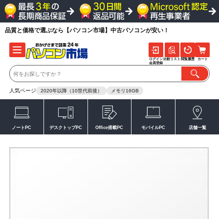
品質と価格で選ぶなら【パソコン市場】中古パソコンが安い！
ログイン
比較リスト
閲覧履歴
カート
会員登録
人気ページ
2020年以降（10世代前後）
メモリ16GB
ノートPC
デスクトップPC
Office搭載PC
モバイルPC
店舗一覧