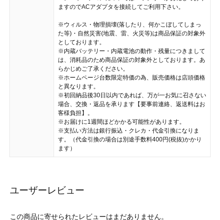
ますのでACアダプタを接続してご利用下さい。
※ウィルス・物理損壊(落したり、何かこぼしてしまっ
た等)・自然災害(地震、雷、火災等)は商品保証の対象外
としております。
※内蔵バッテリー・内蔵電池の動作・残量につきまして
は、消耗品のため商品保証の対象外としております。あ
らかじめご了承ください。
※ホームページ台数限定特価の為、販売価格は店頭価格
と異なります。
※初回納品後30日以内であれば、万が一お気に召さない
場合、交換・返品を承ります【要事前連絡、返送料はお
客様負担】。
※お届けに1週間ほどかかる可能性があります。
※支払い方法は銀行振込・クレカ・代金引換になりま
す。（代金引換の場合は別途手数料400円(税抜)かかり
ます）
ユーザーレビュー
この商品に寄せられたレビューはまだありません。