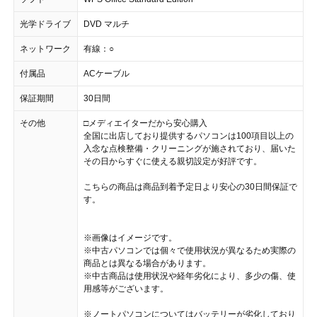
光学ドライブ
DVD マルチ
ネットワーク
有線：○
付属品
ACケーブル
保証期間
30日間
その他
□メディエイターだから安心購入
全国に出店しており提供するパソコンは100項目以上の
入念な点検整備・クリーニングが施されており、届いた
その日からすぐに使える親切設定が好評です。
こちらの商品は商品到着予定日より安心の30日間保証で
す。
※画像はイメージです。
※中古パソコンでは個々で使用状況が異なるため実際の
商品とは異なる場合があります。
※中古商品は使用状況や経年劣化により、多少の傷、使
用感等がございます。
※ノートパソコンについてはバッテリーが劣化しており