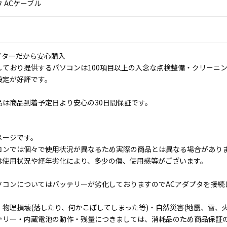
 ACケーブル
イターだから安心購入
しており提供するパソコンは100項目以上の入念な点検整備・クリーニ
設定が好評です。
品は商品到着予定日より安心の30日間保証です。
メージです。
コンでは個々で使用状況が異なるため実際の商品とは異なる場合があり
は使用状況や経年劣化により、多少の傷、使用感等がございます。
ソコンについてはバッテリーが劣化しておりますのでACアダプタを接続
物理損壊(落したり、何かこぼしてしまった等)・自然災害(地震、雷、火
テリー・内蔵電池の動作・残量につきましては、消耗品のため商品保証