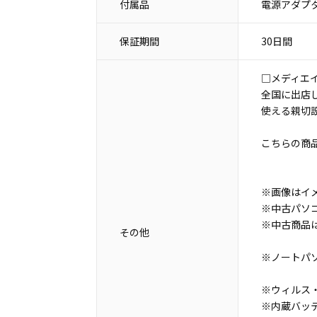
付属品
電源アダプタ
保証期間
30日間
□メディエ
全国に出店
使える親切
こちらの商
※画像はイ
※中古パソ
※中古商品
その他
※ノートパ
※ウィルス・
※内蔵バッ