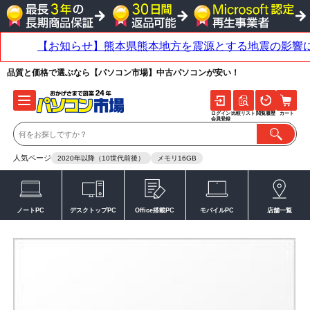
品質と価格で選ぶなら【パソコン市場】中古パソコンが安い！
ログイン
比較リスト
閲覧履歴
カート
会員登録
人気ページ
2020年以降（10世代前後）
メモリ16GB
ノートPC
デスクトップPC
Office搭載PC
モバイルPC
店舗一覧