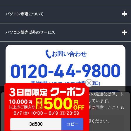
パソコン市場について
パソコン販売以外のサービス
お問い合わせ
受付時間：10:00~19:00(休業:日曜日)
当サイトでは利用体験の向上およびコンテンツの最適な提供、ト
メールでの
DE)TOSHIBA EX/55KWH PAEX55KLTWH
ラフィックの分析を目的としてCookieを使用しています。
お問い合わせはこちら
21,780円
商品価格
27,280円
サイトの閲覧を継続された場合、Cookieの利用に同意したことも
のといたします。
詳細については
プライバシーポリシー
をご確認ください。
在庫がありません
承諾する