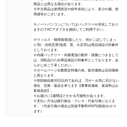
商品とは異なる場合があります。
※中古商品は使用状況や経年劣化により、多少の傷、使
用感等がございます。
※ノートパソコンについてはバッテリーが劣化しており
ますのでACアダプタを接続してご利用下さい。
※ウィルス・物理損壊(落したり、何かこぼしてしまっ
た等)・自然災害(地震、雷、火災等)は商品保証の対象外
としております。
※内蔵バッテリー・内蔵電池の動作・残量につきまして
は、消耗品のため商品保証の対象外としております。あ
らかじめご了承ください。
※ホームページ台数限定特価の為、販売価格は店頭価格
と異なります。
※初回納品後30日以内であれば、万が一お気に召さない
場合、交換・返品を承ります【要事前連絡、返送料はお
客様負担】。
※お届けに1週間ほどかかる可能性があります。
※支払い方法は銀行振込・クレカ・代金引換になりま
す。（代金引換の場合は別途手数料400円(税抜)かかり
ます）