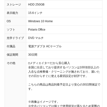
ストレージ
HDD 250GB
表示能力
15.6インチ
OS
Windows 10 Home
ソフト
Polaris Office
光学ドライブ
DVD マルチ
付属品
電源アダプタ ACケーブル
保証期間
30日間
その他
□メディエイターだから安心購入
全国に出店しており提供するパソコンは100項目以上の
入念な点検整備・クリーニングが施されており、届いた
その日からすぐに使える親切設定が好評です。
こちらの商品は商品到着予定日より安心の30日間保証で
す。
※画像はイメージです。
※中古パソコンでは個々で使用状況が異なるため実際の