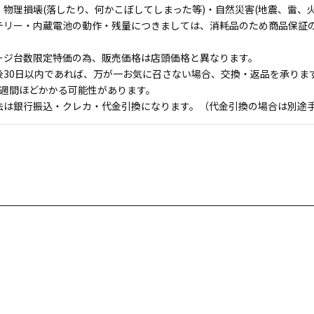
物理損壊(落したり、何かこぼしてしまった等)・自然災害(地震、雷、火
テリー・内蔵電池の動作・残量につきましては、消耗品のため商品保証
ージ台数限定特価の為、販売価格は店頭価格と異なります。
後30日以内であれば、万が一お気に召さない場合、交換・返品を承りま
1週間ほどかかる可能性があります。
法は銀行振込・クレカ・代金引換になります。（代金引換の場合は別途手数