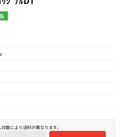
ｵﾘｼﾞﾅﾙDT
品
Hz
購入台数により送料が異なります。