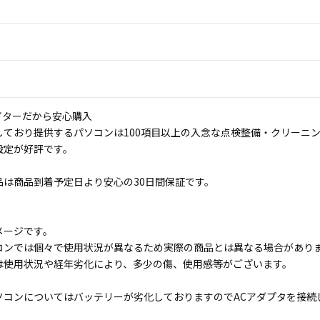
イターだから安心購入
しており提供するパソコンは100項目以上の入念な点検整備・クリーニ
設定が好評です。
品は商品到着予定日より安心の30日間保証です。
メージです。
コンでは個々で使用状況が異なるため実際の商品とは異なる場合があり
は使用状況や経年劣化により、多少の傷、使用感等がございます。
ソコンについてはバッテリーが劣化しておりますのでACアダプタを接続