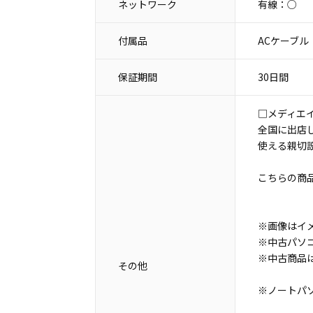
ネットワーク
有線：○
付属品
ACケーブル
保証期間
30日間
□メディエ
全国に出店
使える親切
こちらの商
※画像はイ
※中古パソ
※中古商品
その他
※ノートパ