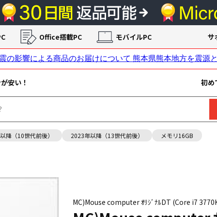
C
Office搭載PC
モバイルPC
サ
ンが安い！
初め
年以降（10世代前後）
2023年以降（13世代前後）
メモリ16GB
MC)Mouse computer ｵﾘｼﾞﾅﾙDT (Core i7 3