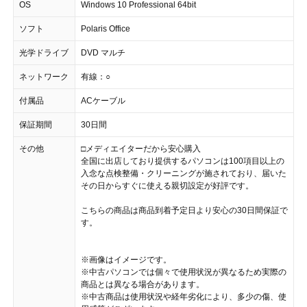
OS
Windows 10 Professional 64bit
ソフト
Polaris Office
光学ドライブ
DVD マルチ
ネットワーク
有線：○
付属品
ACケーブル
保証期間
30日間
その他
□メディエイターだから安心購入
全国に出店しており提供するパソコンは100項目以上の
入念な点検整備・クリーニングが施されており、届いた
その日からすぐに使える親切設定が好評です。
こちらの商品は商品到着予定日より安心の30日間保証で
す。
※画像はイメージです。
※中古パソコンでは個々で使用状況が異なるため実際の
商品とは異なる場合があります。
※中古商品は使用状況や経年劣化により、多少の傷、使