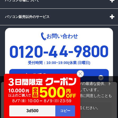
パソコン市場について
パソコン販売以外のサービス
お問い合わせ
受付時間：10:00~19:00(休業:日曜日)
メールでの
お問い合わせはこちら
当サイトでは利用体験の向上およびコンテンツの最適な提供、ト
Mouse computer ｵﾘｼﾞﾅﾙDT
ラフィックの分析を目的としてCookieを使用しています。
10,999,999円
商品価格
サイトの閲覧を継続された場合、Cookieの利用に同意したことも
のといたします。
詳細については
プライバシーポリシー
をご確認ください。
在庫がありません
承諾する
Copyright(c)2024 mediator Co., Ltd. ALL Rights Reserved