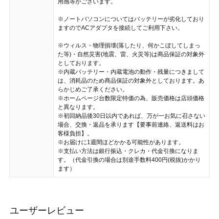
用感等がございます。
※ノートパソコンについてはバッテリーが劣化しており
ますのでACアダプタを接続してご利用下さい。
※ウィルス・物理損壊(落したり、何かこぼしてしまっ
た等)・自然災害(地震、雷、火災等)は商品保証の対象外
としております。
※内蔵バッテリー・内蔵電池の動作・残量につきまして
は、消耗品のため商品保証の対象外としております。あ
らかじめご了承ください。
※ホームページ台数限定特価の為、販売価格は店頭価格
と異なります。
※初回納品後30日以内であれば、万が一お気に召さない
場合、交換・返品を承ります【要事前連絡、返送料はお
客様負担】。
※お届けに1週間ほどかかる可能性があります。
※支払い方法は銀行振込・クレカ・代金引換になりま
す。（代金引換の場合は別途手数料400円(税抜)かかり
ます）
ユーザーレビュー