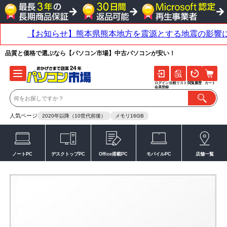
品質と価格で選ぶなら【パソコン市場】中古パソコンが安い！
ログイン
比較リスト
閲覧履歴
カート
会員登録
人気ページ
2020年以降（10世代前後）
メモリ16GB
ノートPC
デスクトップPC
Office搭載PC
モバイルPC
店舗一覧