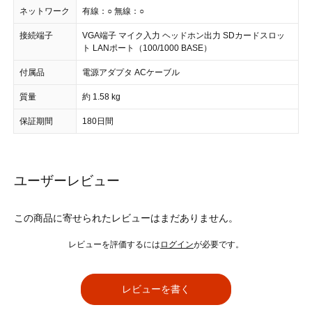
ネットワーク
有線：○ 無線：○
接続端子
VGA端子 マイク入力 ヘッドホン出力 SDカードスロッ
ト LANポート（100/1000 BASE）
付属品
電源アダプタ ACケーブル
質量
約 1.58 kg
保証期間
180日間
ユーザーレビュー
この商品に寄せられたレビューはまだありません。
レビューを評価するには
ログイン
が必要です。
レビューを書く