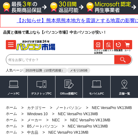
品質と価格で選ぶなら【パソコン市場】中古パソコンが安い！
ログイン
比較リスト
閲覧履歴
カート
会員登録
人気ページ
2020年以降（10世代前後）
メモリ16GB
ノートPC
デスクトップPC
Office搭載PC
モバイルPC
店舗一覧
ホーム
>
>
>
カテゴリー
ノートパソコン
NEC VersaPro VK13MB
ホーム
>
>
Windows 10
NEC VersaPro VK13MB
ホーム
>
>
>
メーカー
NEC
NEC VersaPro VK13MB
ホーム
>
>
B5ノートパソコン
NEC VersaPro VK13MB
ホーム
>
>
中古品
NEC VersaPro VK13MB