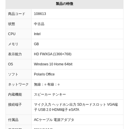
製品の特徴
商品コード
108613
状態
中古品
CPU
Intel
メモリ
GB
表示能力
HD FWXGA (1366×768)
OS
Windows 10 Home 64bit
ソフト
Polaris Office
ネットワーク
無線：○ 有線：○
内蔵機能
スピーカー テンキー
接続端子
マイク入力 ヘッドホン出力 SDカードスロット VGA端
子 USB 2.0 HDMI端子 eSATA
付属品
ACケーブル 電源アダプタ