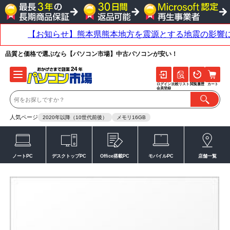
品質と価格で選ぶなら【パソコン市場】中古パソコンが安い！
ログイン
比較リスト
閲覧履歴
カート
会員登録
人気ページ
2020年以降（10世代前後）
メモリ16GB
ノートPC
デスクトップPC
Office搭載PC
モバイルPC
店舗一覧