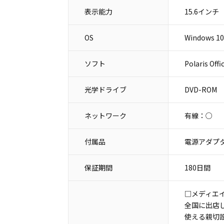
表示能力
15.6インチ
OS
Windows 1
ソフト
Polaris Offi
光学ドライブ
DVD-ROM
ネットワーク
有線：○
付属品
電源アダプタ
保証期間
180日間
□メディエ
全国に出店
使える親切