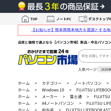
TOP
ノートPC
デスクトップP
品質と価格で選ぶなら【パソコン市場】新品・中古パソコ
人気ページ
2020
ホーム
>
カテゴリー
>
ノートパソコン
>
ホーム
>
Windows 10
>
FUJITSU LIFEBOO
ホーム
>
メーカー
>
富士通
>
FUJITSU
ホーム
>
A4ノートパソコン
>
FUJITSU LIF
ホーム
>
中古品
>
FUJITSU LIFEBOOK A57