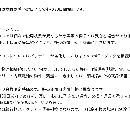
品は商品到着予定日より安心の30日間保証です。
メージです。
コンでは個々で使用状況が異なるため実際の商品とは異なる場合があり
は使用状況や経年劣化により、多少の傷、使用感等がございます。
ソコンについてはバッテリーが劣化しておりますのでACアダプタを接続
物理損壊(落したり、何かこぼしてしまった等)・自然災害(地震、雷、火
テリー・内蔵電池の動作・残量につきましては、消耗品のため商品保証
ージ台数限定特価の為、販売価格は店頭価格と異なります。
後30日以内であれば、万が一お気に召さない場合、交換・返品を承りま
1週間ほどかかる可能性があります。
法は銀行振込・クレカ・代金引換になります。（代金引換の場合は別途手数