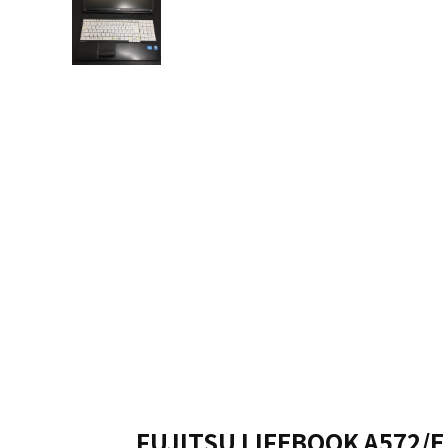
FUJITSU LIFEBOOK A572/E