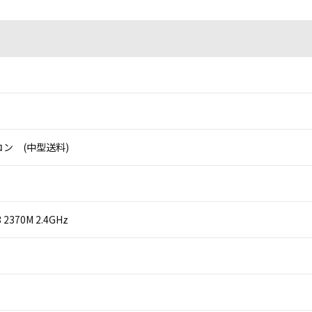
ン (中型送料)
i3 2370M 2.4GHz