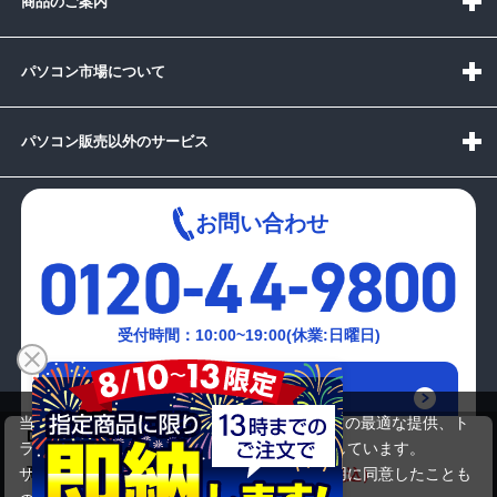
商品のご案内
パソコン市場について
パソコン販売以外のサービス
お問い合わせ
受付時間：10:00~19:00(休業:日曜日)
メールでの
お問い合わせはこちら
当サイトでは利用体験の向上およびコンテンツの最適な提供、ト
DELL InspironN5010
ラフィックの分析を目的としてCookieを使用しています。
21,780円
商品価格
27,280円
サイトの閲覧を継続された場合、Cookieの利用に同意したことも