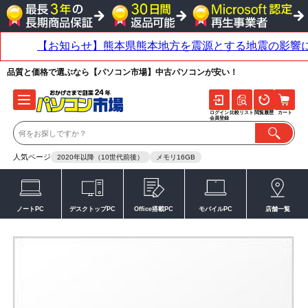
品質と価格で選ぶなら【パソコン市場】中古パソコンが安い！
ログイン
比較リスト
閲覧履歴
カート
会員登録
人気ページ
2020年以降（10世代前後）
メモリ16GB
ノートPC
デスクトップPC
Office搭載PC
モバイルPC
店舗一覧