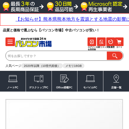
品質と価格で選ぶなら【パソコン市場】中古パソコンが安い！
ログイン
比較リスト
閲覧履歴
カート
会員登録
人気ページ
2020年以降（10世代前後）
メモリ16GB
ノートPC
デスクトップPC
Office搭載PC
モバイルPC
店舗一覧