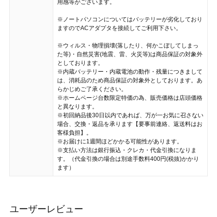
用感等がございます。
※ノートパソコンについてはバッテリーが劣化しており
ますのでACアダプタを接続してご利用下さい。
※ウィルス・物理損壊(落したり、何かこぼしてしまっ
た等)・自然災害(地震、雷、火災等)は商品保証の対象外
としております。
※内蔵バッテリー・内蔵電池の動作・残量につきまして
は、消耗品のため商品保証の対象外としております。あ
らかじめご了承ください。
※ホームページ台数限定特価の為、販売価格は店頭価格
と異なります。
※初回納品後30日以内であれば、万が一お気に召さない
場合、交換・返品を承ります【要事前連絡、返送料はお
客様負担】。
※お届けに1週間ほどかかる可能性があります。
※支払い方法は銀行振込・クレカ・代金引換になりま
す。（代金引換の場合は別途手数料400円(税抜)かかり
ます）
ユーザーレビュー