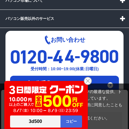
パソコン市場について
パソコン販売以外のサービス
お問い合わせ
受付時間：10:00~19:00(休業:日曜日)
メールでの
お問い合わせはこちら
当サイトでは利用体験の向上およびコンテンツの最適な提供、ト
MC)EIZO
ラフィックの分析を目的としてCookieを使用しています。
1,099,999円
商品価格
サイトの閲覧を継続された場合、Cookieの利用に同意したことも
のといたします。
詳細については
プライバシーポリシー
をご確認ください。
在庫がありません
承諾する
Copyright(c)2024 mediator Co., Ltd. ALL Rights Reserved