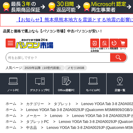
品質と価格で選ぶなら【パソコン市場】中古パソコンが安い！
ログイン
比較リスト
閲覧履歴
カート
会員登録
人気ページ
2020年以降（10世代前後）
メモリ16GB
ノートPC
デスクトップPC
Office搭載PC
モバイルPC
店舗一覧
ホーム
>
>
>
カテゴリー
タブレット
Lenovo YOGA Tab 3-8 ZA0A00
ホーム
>
Lenovo YOGA Tab 3-8 ZA0A0029JP (Qualcomm MSM8909/2GB/1
ホーム
>
>
>
メーカー
Lenovo
Lenovo YOGA Tab 3-8 ZA0A0029JP
ホーム
>
>
タブレットPC
Lenovo YOGA Tab 3-8 ZA0A0029JP (Qualc
ホーム
>
>
中古品
Lenovo YOGA Tab 3-8 ZA0A0029JP (Qualcomm MS