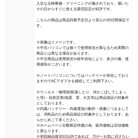
入念な点検整備・クリーニングが施されており、届いた
その日からすぐに使える親切設定が好評です。
こちらの商品は商品到着予定日より安心の30日間保証で
す。
※画像はイメージです。
※中古パソコンでは個々で使用状況が異なるため実際の
商品とは異なる場合があります。
※中古商品は使用状況や経年劣化により、多少の傷、使
用感等がございます。
※ノートパソコンについてはバッテリーが劣化しており
ますのでACアダプタを接続してご利用下さい。
※ウィルス・物理損壊(落したり、何かこぼしてしまっ
た等)・自然災害(地震、雷、火災等)は商品保証の対象外
としております。
※内蔵バッテリー・内蔵電池の動作・残量につきまして
は、消耗品のため商品保証の対象外としております。あ
らかじめご了承ください。
※ホームページ台数限定特価の為、販売価格は店頭価格
と異なります。
※初回納品後30日以内であれば、万が一お気に召さない