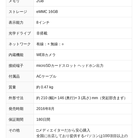
メモリ
2GB
ストレージ
eMMC 16GB
表示能力
8インチ
光学ドライブ
非搭載
ネットワーク
有線：× 無線：○
内蔵機能
WEBカメラ
接続端子
microSDカードスロット ヘッドホン出力
付属品
ACケーブル
質量
約 0.47 kg
外形寸法
約 210 (幅)× 146 (奥行)× 3 (高さ) mm（突起部含まず）
発売時期
2016年8月
保証期間
180日間
その他
□メディエイターだから安心購入
全国に出店しており提供するパソコンは100項目以上の