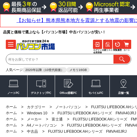
品質と価格で選ぶなら【パソコン市場】中古パソコンが安い！
ログイン
比較リスト
閲覧履歴
カート
会員登録
人気ページ
2020年以降（10世代前後）
メモリ16GB
ノートPC
デスクトップPC
Office搭載PC
モバイルPC
店舗一覧
ホーム
>
>
>
カテゴリー
ノートパソコン
FUJITSU LIFEBOOK AH
ホーム
>
>
Windows 10
FUJITSU LIFEBOOK AHシリーズ FMVA40JRJ
ホーム
>
>
>
メーカー
富士通
FUJITSU LIFEBOOK AHシリーズ FM
ホーム
>
>
A4ノートパソコン
FUJITSU LIFEBOOK AHシリーズ FMVA4
ホーム
>
>
中古品
FUJITSU LIFEBOOK AHシリーズ FMVA40JRJ