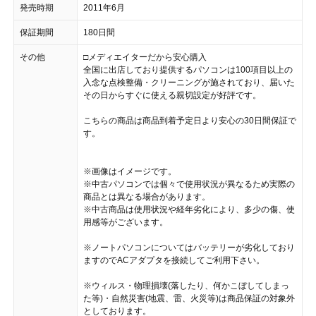
発売時期
2011年6月
保証期間
180日間
その他
□メディエイターだから安心購入
全国に出店しており提供するパソコンは100項目以上の
入念な点検整備・クリーニングが施されており、届いた
その日からすぐに使える親切設定が好評です。
こちらの商品は商品到着予定日より安心の30日間保証で
す。
※画像はイメージです。
※中古パソコンでは個々で使用状況が異なるため実際の
商品とは異なる場合があります。
※中古商品は使用状況や経年劣化により、多少の傷、使
用感等がございます。
※ノートパソコンについてはバッテリーが劣化しており
ますのでACアダプタを接続してご利用下さい。
※ウィルス・物理損壊(落したり、何かこぼしてしまっ
た等)・自然災害(地震、雷、火災等)は商品保証の対象外
としております。