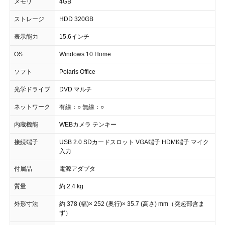
メモリ
4GB
ストレージ
HDD 320GB
表示能力
15.6インチ
OS
Windows 10 Home
ソフト
Polaris Office
光学ドライブ
DVD マルチ
ネットワーク
有線：○ 無線：○
内蔵機能
WEBカメラ テンキー
接続端子
USB 2.0 SDカードスロット VGA端子 HDMI端子 マイク
入力
付属品
電源アダプタ
質量
約 2.4 kg
外形寸法
約 378 (幅)× 252 (奥行)× 35.7 (高さ) mm（突起部含ま
ず）