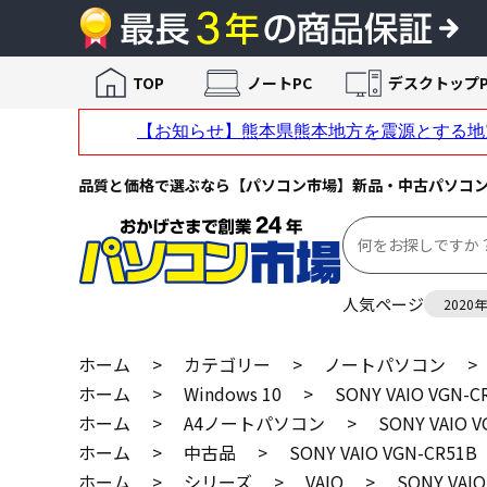
TOP
ノートPC
デスクトップP
品質と価格で選ぶなら【パソコン市場】新品・中古パソコ
人気ページ
2020
ホーム
>
カテゴリー
>
ノートパソコン
>
ホーム
>
Windows 10
>
SONY VAIO VGN-C
ホーム
>
A4ノートパソコン
>
SONY VAIO 
ホーム
>
中古品
>
SONY VAIO VGN-CR51B
ホーム
>
シリーズ
>
VAIO
>
SONY VAIO