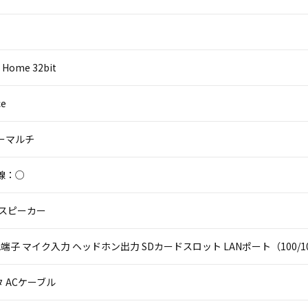
 Home 32bit
ce
パーマルチ
線：○
 スピーカー
 VGA端子 マイク入力 ヘッドホン出力 SDカードスロット LANポート（100/10
 ACケーブル