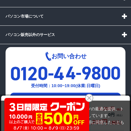
パソコン市場について
パソコン販売以外のサービス
お問い合わせ
受付時間：10:00~19:00(休業:日曜日)
メールでの
NEC PC-VK17HBBCD
お問い合わせはこちら
49,280円
商品価格(税込)
当サイトでは利用体験の向上およびコンテンツの最適な提供、ト
0円
オプション小計価格(税込)
ラフィックの分析を目的としてCookieを使用しています。
49,280円
商品合計価格(税込)
サイトの閲覧を継続された場合、Cookieの利用に同意したことも
のといたします。