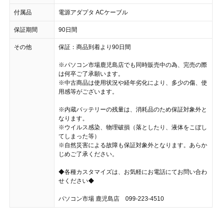
付属品
電源アダプタ ACケーブル
保証期間
90日間
その他
保証：商品到着より90日間
※パソコン市場鹿児島店でも同時販売中の為、完売の際
は何卒ご了承願います。
※中古商品は使用状況や経年劣化により、多少の傷、使
用感等がございます。
※内蔵バッテリーの残量は、消耗品のため保証対象外と
なります。
※ウイルス感染、物理破損（落としたり、液体をこぼし
てしまった等）
※自然災害による故障も保証対象外となります。あらか
じめご了承ください。
◆各種カスタマイズは、お気軽にお電話にてお問い合わ
せください◆
パソコン市場 鹿児島店 099-223-4510