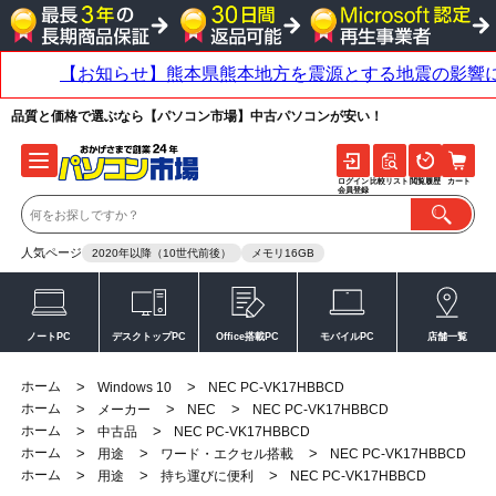
品質と価格で選ぶなら【パソコン市場】中古パソコンが安い！
ログイン
比較リスト
閲覧履歴
カート
会員登録
人気ページ
2020年以降（10世代前後）
メモリ16GB
ノートPC
デスクトップPC
Office搭載PC
モバイルPC
店舗一覧
ホーム
>
>
Windows 10
NEC PC-VK17HBBCD
ホーム
>
>
>
メーカー
NEC
NEC PC-VK17HBBCD
ホーム
>
>
中古品
NEC PC-VK17HBBCD
ホーム
>
>
>
用途
ワード・エクセル搭載
NEC PC-VK17HBBCD
ホーム
>
>
>
用途
持ち運びに便利
NEC PC-VK17HBBCD