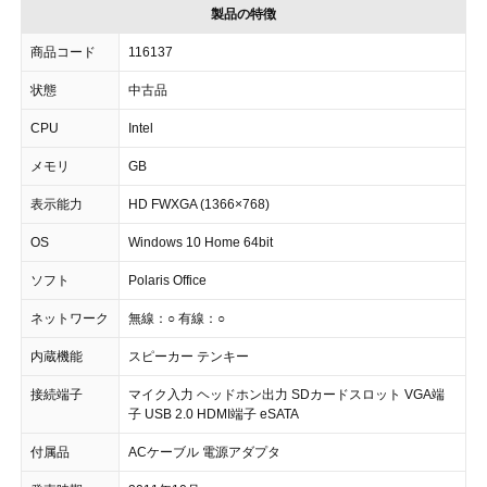
製品の特徴
商品コード
116137
状態
中古品
CPU
Intel
メモリ
GB
表示能力
HD FWXGA (1366×768)
OS
Windows 10 Home 64bit
ソフト
Polaris Office
ネットワーク
無線：○ 有線：○
内蔵機能
スピーカー テンキー
接続端子
マイク入力 ヘッドホン出力 SDカードスロット VGA端
子 USB 2.0 HDMI端子 eSATA
付属品
ACケーブル 電源アダプタ