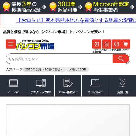
品質と価格で選ぶなら【パソコン市場】中古パソコンが安い！
ログイン
比較リスト
閲覧履歴
カート
会員登録
人気ページ
2020年以降（10世代前後）
メモリ16GB
ノートPC
デスクトップPC
Office搭載PC
モバイルPC
店舗一覧