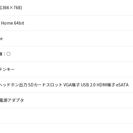
(1366×768)
 Home 64bit
ce
線：○
テンキー
ッドホン出力 SDカードスロット VGA端子 USB 2.0 HDMI端子 eSATA
 電源アダプタ