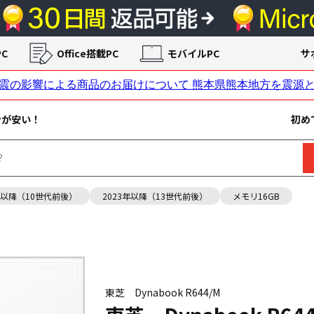
C
Office搭載PC
モバイルPC
サ
ンが安い！
初め
年以降（10世代前後）
2023年以降（13世代前後）
メモリ16GB
東芝 Dynabook R644/M