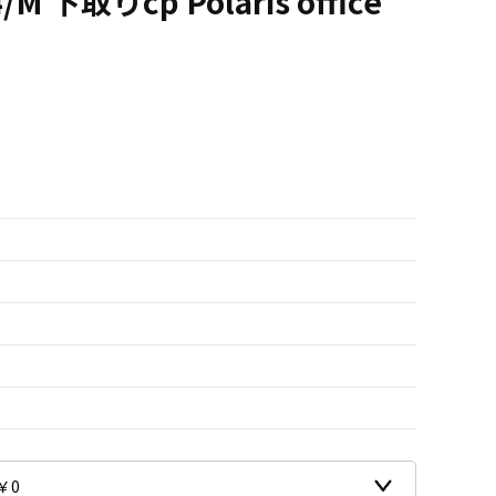
 下取りcp Polaris office