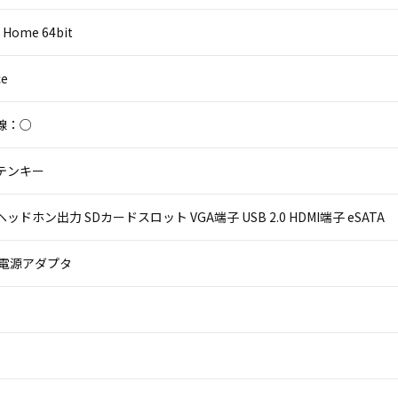
 Home 64bit
ce
線：○
テンキー
ッドホン出力 SDカードスロット VGA端子 USB 2.0 HDMI端子 eSATA
 電源アダプタ