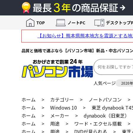
TOP
ノートPC
デスクトップP
品質と価格で選ぶなら【パソコン市場】新品・中古パソコ
人気ページ
2020
ホーム
>
カテゴリー
>
ノートパソコン
>
ホーム
>
Windows 10
>
東芝 dynabook T4
ホーム
>
メーカー
>
dynabook（旧東芝）
ホーム
>
用途
>
ワード・エクセル搭載
>
ホーム
>
用途
>
DVDが見られる
>
東芝 d