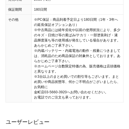
保証期間
180日間
その他
※PC保証：商品到着予定日より180日間（1年・3年へ
の延長保証オプションあり）
※中古商品には経年劣化や以前の使用状況により、多少
のキズ・日焼け等の黄ばみ/テカリ・一部塗装剥げ・液
晶輝度落ち等の使用感が発生している場合があります。
あらかじめご了承下さい。
※内蔵バッテリー・内蔵電池の動作・残量につきまして
は、消耗品のため商品保証の対象外としております。あ
らかじめご了承下さい。
※ホームページ台数限定特価の為、販売価格は店頭価格
と異なります。
※3台以上のまとめ買いでの割引等もございます。まと
め買いや商品状態等、何かご不明点がございましたら、
お気軽に
金町店03-5660-3920へお問い合わせください。
お電話でのご注文も承っております。
ユーザーレビュー