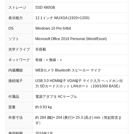
ストレージ
SSD 480GB
表示能力
12.1インチ WUXGA (1920×1200)
OS
Windows 10 Pro 64bit
ソフト
Microsoft Office 2016 Personal (Word/Excel)
光学ドライブ
非搭載
ネットワーク
有線：○ 無線：○
内蔵機能
WEBカメラ Bluetooth スピーカー マイク
接続端子
USB 3.0 HDMI端子 VGA端子 マイク入力 ヘッドホン出
力 SDカードスロット LANポート（100/1000 BASE）
付属品
電源アダプタ ACケーブル
質量
約 0.93 kg
外形寸法
約 284 (幅)× 204 (奥行)× 25.3 (高さ) mm（突起部含ま
ず）
発売時期
2016年1月