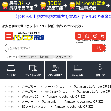
品質と価格で選ぶなら【パソコン市場】中古パソコンが安い！
ログイン
比較リスト
閲覧履歴
カート
会員登録
人気ページ
2020年以降（10世代前後）
メモリ16GB
ノートPC
デスクトップPC
Office搭載PC
モバイルPC
店舗一覧
ホーム
>
>
>
カテゴリー
ノートパソコン
Panasonic Let's note CF-S
ホーム
>
>
>
カテゴリー
モバイルパソコン
Panasonic Let's note CF
ホーム
>
>
Windows 10
Panasonic Let's note CF-SZ5
ホーム
>
>
>
メーカー
Panasonic
Panasonic Let's note CF-SZ5
ホーム
>
>
B5ノートパソコン
Panasonic Let's note CF-SZ5