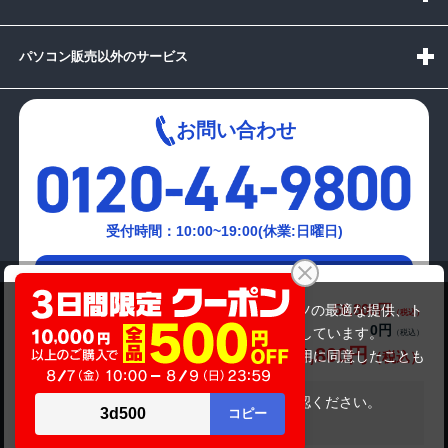
パソコン販売以外のサービス
お問い合わせ
受付時間：10:00~19:00(休業:日曜日)
メールでの
Panasonic Let's note CF-SZ5
お問い合わせはこちら
56,800円
商品価格(税込)
当サイトでは利用体験の向上およびコンテンツの最適な提供、ト
0円
オプション小計価格(税込)
ラフィックの分析を目的としてCookieを使用しています。
56,800円
商品合計価格(税込)
サイトの閲覧を継続された場合、Cookieの利用に同意したことも
のといたします。
詳細については
プライバシーポリシー
をご確認ください。
在庫がありません
承諾する
Copyright(c)2024 mediator Co., Ltd. ALL Rights Reserved