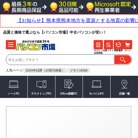
品質と価格で選ぶなら【パソコン市場】中古パソコンが安い！
ログイン
比較リスト
閲覧履歴
カート
会員登録
人気ページ
2020年以降（10世代前後）
メモリ16GB
ノートPC
デスクトップPC
Office搭載PC
モバイルPC
店舗一覧