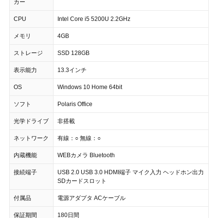
カー
CPU
Intel Core i5 5200U 2.2GHz
メモリ
4GB
ストレージ
SSD 128GB
表示能力
13.3インチ
OS
Windows 10 Home 64bit
ソフト
Polaris Office
光学ドライブ
非搭載
ネットワーク
有線：○ 無線：○
内蔵機能
WEBカメラ Bluetooth
接続端子
USB 2.0 USB 3.0 HDMI端子 マイク入力 ヘッドホン出力
SDカードスロット
付属品
電源アダプタ ACケーブル
保証期間
180日間