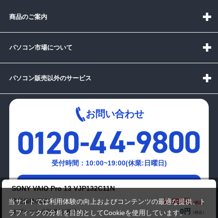
商品のご案内
パソコン市場について
パソコン販売以外のサービス
お問い合わせ
受付時間：10:00~19:00(休業:日曜日)
メールでの
SONY VAIO Pro 13 VJP132C11N
お問い合わせはこちら
52,580円
商品価格(税込)
当サイトでは利用体験の向上およびコンテンツの最適な提供、ト
0円
オプション小計価格(税込)
ラフィックの分析を目的としてCookieを使用しています。