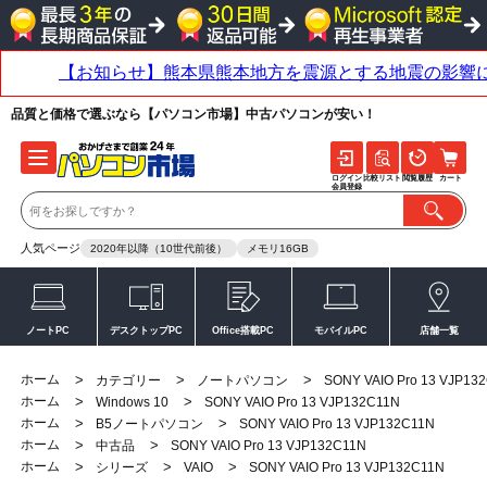
品質と価格で選ぶなら【パソコン市場】中古パソコンが安い！
ログイン
比較リスト
閲覧履歴
カート
会員登録
人気ページ
2020年以降（10世代前後）
メモリ16GB
ノートPC
デスクトップPC
Office搭載PC
モバイルPC
店舗一覧
ホーム
>
>
>
カテゴリー
ノートパソコン
SONY VAIO Pro 13 VJP13
ホーム
>
>
Windows 10
SONY VAIO Pro 13 VJP132C11N
ホーム
>
>
B5ノートパソコン
SONY VAIO Pro 13 VJP132C11N
ホーム
>
>
中古品
SONY VAIO Pro 13 VJP132C11N
ホーム
>
>
>
シリーズ
VAIO
SONY VAIO Pro 13 VJP132C11N