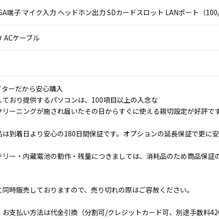
VGA端子 マイク入力 ヘッドホン出力 SDカードスロット LANポート（100/1
 ACケーブル
イターだから安心購入
しており提供するパソコンは、100項目以上の入念な
クリーニングが施され届いたその日からすぐに使える親切設定が好評で
品は到着日より安心の180日間保証です。オプションの延長保証で更に
テリー・内蔵電池の動作・残量につきましては、消耗品のため商品保証
と同時販売しておりますので、売り切れの際はご容赦ください。
。お支払い方法は代金引換（分割可/クレジットカード可、別途手数料42