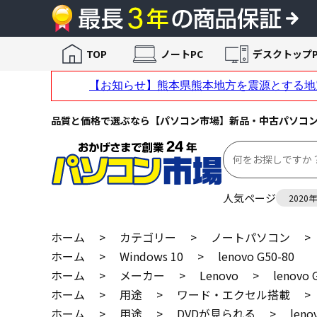
TOP
ノートPC
デスクトップP
品質と価格で選ぶなら【パソコン市場】新品・中古パソコ
人気ページ
2020
ホーム
>
カテゴリー
>
ノートパソコン
>
ホーム
>
Windows 10
>
lenovo G50-80
ホーム
>
メーカー
>
Lenovo
>
lenovo 
ホーム
>
用途
>
ワード・エクセル搭載
>
ホーム
>
用途
>
DVDが見られる
>
leno