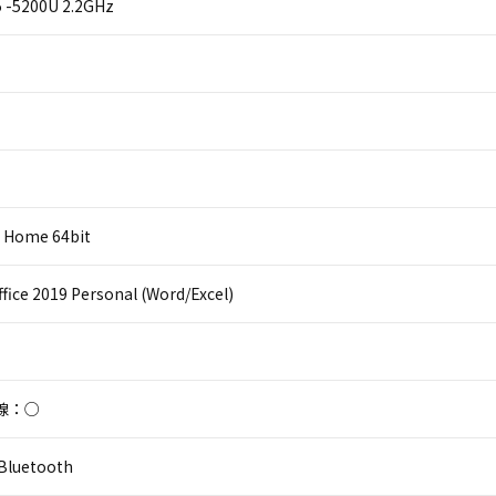
i5 -5200U 2.2GHz
 Home 64bit
ffice 2019 Personal (Word/Excel)
線：○
luetooth