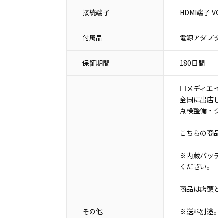
接続端子
HDMI端子 
付属品
電源アダプタ
保証期間
180日間
□メディエ
全国に出店
点検整備・
こちらの商
※内蔵バッ
ください。
商品は店頭
その他
※送料別途