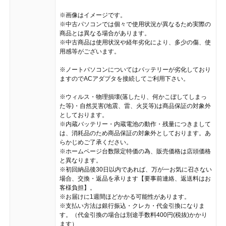
※画像はイメージです。
※中古パソコンでは個々で使用状況が異なるため実際の
商品とは異なる場合があります。
※中古商品は使用状況や経年劣化により、多少の傷、使
用感等がございます。
※ノートパソコンについてはバッテリーが劣化しており
ますのでACアダプタを接続してご利用下さい。
※ウィルス・物理損壊(落したり、何かこぼしてしまっ
た等)・自然災害(地震、雷、火災等)は商品保証の対象外
としております。
※内蔵バッテリー・内蔵電池の動作・残量につきまして
は、消耗品のため商品保証の対象外としております。あ
らかじめご了承ください。
※ホームページ台数限定特価の為、販売価格は店頭価格
と異なります。
※初回納品後30日以内であれば、万が一お気に召さない
場合、交換・返品を承ります【要事前連絡、返送料はお
客様負担】。
※お届けに1週間ほどかかる可能性があります。
※支払い方法は銀行振込・クレカ・代金引換になりま
す。（代金引換の場合は別途手数料400円(税抜)かかり
ます）