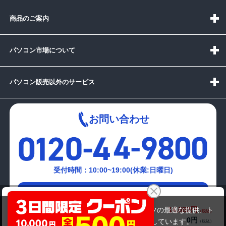
商品のご案内
パソコン市場について
パソコン販売以外のサービス
お問い合わせ
受付時間：10:00~19:00(休業:日曜日)
メールでの
富士通 LIFEBOOK U772/G（訳あり）
お問い合わせはこちら
14,080円
商品価格(税込)
当サイトでは利用体験の向上およびコンテンツの最適な提供、ト
0円
オプション小計価格(税込)
ラフィックの分析を目的としてCookieを使用しています。