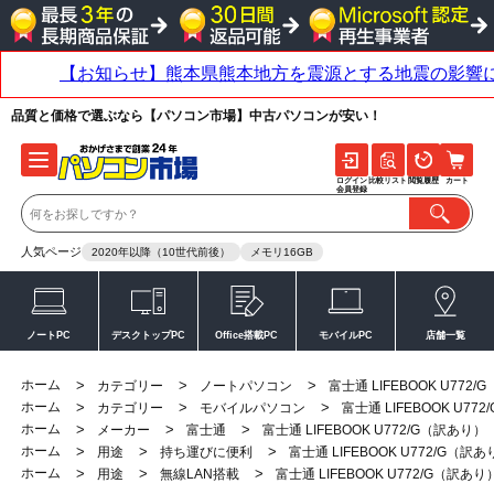
品質と価格で選ぶなら【パソコン市場】中古パソコンが安い！
ログイン
比較リスト
閲覧履歴
カート
会員登録
人気ページ
2020年以降（10世代前後）
メモリ16GB
ノートPC
デスクトップPC
Office搭載PC
モバイルPC
店舗一覧
ホーム
>
>
>
カテゴリー
ノートパソコン
富士通 LIFEBOOK U772
ホーム
>
>
>
カテゴリー
モバイルパソコン
富士通 LIFEBOOK U77
ホーム
>
>
>
メーカー
富士通
富士通 LIFEBOOK U772/G（訳あり）
ホーム
>
>
>
用途
持ち運びに便利
富士通 LIFEBOOK U772/G（訳
ホーム
>
>
>
用途
無線LAN搭載
富士通 LIFEBOOK U772/G（訳あり