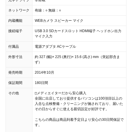
光学ドライブ
非搭載
ネットワーク
有線：○ 無線：○
内蔵機能
WEBカメラ スピーカー マイク
接続端子
USB 3.0 SDカードスロット HDMI端子 ヘッドホン出力
マイク入力
付属品
電源アダプタ ACケーブル
外形寸法
約 327 (幅)× 225 (奥行)× 15.6 (高さ) mm（突起部含ま
ず）
発売時期
2014年10月
保証期間
180日間
その他
□メディエイターだから安心購入
全国に出店しており提供するパソコンは100項目以上の
入念な点検整備・クリーニングが施されており、届いた
その日からすぐに使える親切設定が好評です。
こちらの商品は商品到着予定日より安心の30日間保証で
す。