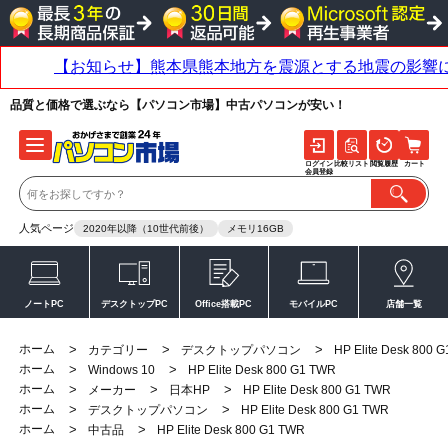
品質と価格で選ぶなら【パソコン市場】中古パソコンが安い！
ログイン
比較リスト
閲覧履歴
カート
会員登録
人気ページ
2020年以降（10世代前後）
メモリ16GB
ノートPC
デスクトップPC
Office搭載PC
モバイルPC
店舗一覧
ホーム
>
>
>
カテゴリー
デスクトップパソコン
HP Elite Desk 800 
ホーム
>
>
Windows 10
HP Elite Desk 800 G1 TWR
ホーム
>
>
>
メーカー
日本HP
HP Elite Desk 800 G1 TWR
ホーム
>
>
デスクトップパソコン
HP Elite Desk 800 G1 TWR
ホーム
>
>
中古品
HP Elite Desk 800 G1 TWR