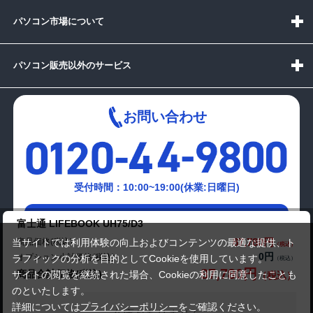
パソコン市場について
パソコン販売以外のサービス
お問い合わせ
受付時間：10:00~19:00(休業:日曜日)
メールでの
富士通 LIFEBOOK UH75/D3
お問い合わせはこちら
87,780円
商品価格(税込)
当サイトでは利用体験の向上およびコンテンツの最適な提供、ト
0円
オプション小計価格(税込)
ラフィックの分析を目的としてCookieを使用しています。
87,780円
商品合計価格(税込)
サイトの閲覧を継続された場合、Cookieの利用に同意したことも
のといたします。
詳細については
プライバシーポリシー
をご確認ください。