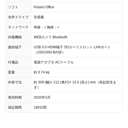
ソフト
Polaris Office
光学ドライブ
非搭載
ネットワーク
有線：○ 無線：○
内蔵機能
WEBカメラ Bluetooth
接続端子
USB 3.0 HDMI端子 SDカードスロット LANポート
（100/1000 BASE）
付属品
電源アダプタ ACケーブル
質量
約 0.74 kg
外形寸法
約 309 (幅)× 212 (奥行)× 15.5 (高さ) mm（突起部含ま
ず）
発売時期
2020年3月
保証期間
180日間