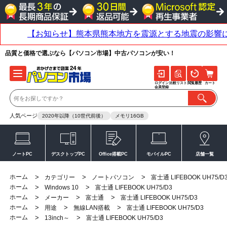
品質と価格で選ぶなら【パソコン市場】中古パソコンが安い！
ログイン
比較リスト
閲覧履歴
カート
会員登録
人気ページ
2020年以降（10世代前後）
メモリ16GB
ノートPC
デスクトップPC
Office搭載PC
モバイルPC
店舗一覧
ホーム
>
>
>
カテゴリー
ノートパソコン
富士通 LIFEBOOK UH75/D
ホーム
>
>
Windows 10
富士通 LIFEBOOK UH75/D3
ホーム
>
>
>
メーカー
富士通
富士通 LIFEBOOK UH75/D3
ホーム
>
>
>
用途
無線LAN搭載
富士通 LIFEBOOK UH75/D3
ホーム
>
>
13inch～
富士通 LIFEBOOK UH75/D3