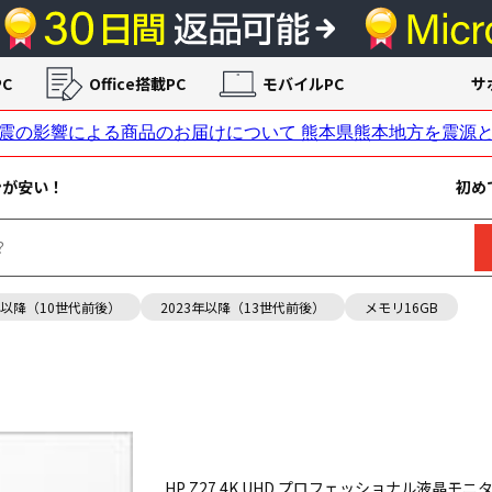
C
Office搭載PC
モバイルPC
サ
ンが安い！
初め
年以降（10世代前後）
2023年以降（13世代前後）
メモリ16GB
HP Z27 4K UHD プロフェッショナル液晶モニター