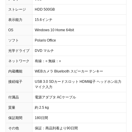
ストレージ
HDD 500GB
表示能力
15.6インチ
OS
Windows 10 Home 64bit
ソフト
Polaris Office
光学ドライブ
DVD マルチ
ネットワーク
有線：○ 無線：○
内蔵機能
WEBカメラ Bluetooth スピーカー テンキー
接続端子
USB 3.0 SDカードスロット HDMI端子 ヘッドホン出力
マイク入力
付属品
電源アダプタ ACケーブル
質量
約 2.5 kg
保証期間
180日間
その他
保証：商品到着より90日間