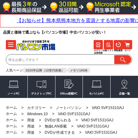
品質と価格で選ぶなら【パソコン市場】中古パソコンが安い！
ログイン
比較リスト
閲覧履歴
カート
会員登録
人気ページ
2020年以降（10世代前後）
メモリ16GB
ノートPC
デスクトップPC
Office搭載PC
モバイルPC
店舗一覧
ホーム
>
>
>
カテゴリー
ノートパソコン
VAIO SVF1531GAJ
ホーム
>
>
Windows 10
VAIO SVF1531GAJ
ホーム
>
>
>
用途
DVDが見られる
VAIO SVF1531GAJ
ホーム
>
>
>
用途
無線LAN搭載
VAIO SVF1531GAJ
ホーム
>
>
>
用途
DVDが作成できる
VAIO SVF1531GAJ