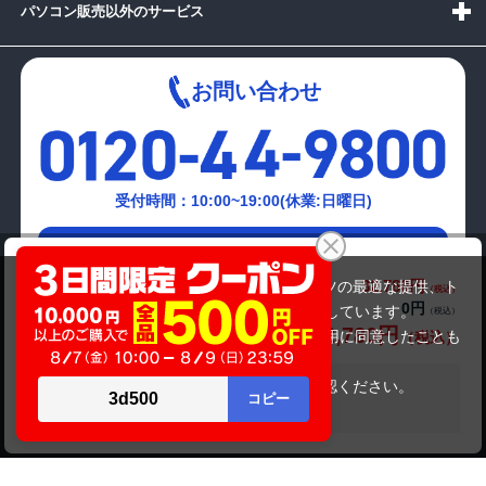
パソコン販売以外のサービス
お問い合わせ
受付時間：10:00~19:00(休業:日曜日)
メールでの
VAIO SVF1531GAJ
お問い合わせはこちら
32,780円
商品価格(税込)
当サイトでは利用体験の向上およびコンテンツの最適な提供、ト
0円
オプション小計価格(税込)
ラフィックの分析を目的としてCookieを使用しています。
32,780円
商品合計価格(税込)
サイトの閲覧を継続された場合、Cookieの利用に同意したことも
のといたします。
詳細については
プライバシーポリシー
をご確認ください。
在庫がありません
承諾する
Copyright(c)2024 mediator Co., Ltd. ALL Rights Reserved