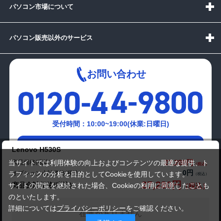
パソコン市場について
パソコン販売以外のサービス
お問い合わせ
受付時間：10:00~19:00(休業:日曜日)
メールでの
Lenovo H530S
お問い合わせはこちら
27,280円
商品価格(税込)
当サイトでは利用体験の向上およびコンテンツの最適な提供、ト
0円
オプション小計価格(税込)
ラフィックの分析を目的としてCookieを使用しています。
27,280円
商品合計価格(税込)
サイトの閲覧を継続された場合、Cookieの利用に同意したことも
のといたします。
詳細については
プライバシーポリシー
をご確認ください。
在庫がありません