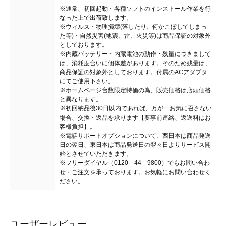
※通常、初回起動・各種ソフトのインストール作業を行
なった上で出荷致します。
※ウィルス・物理損壊(落したり、何かこぼしてしまっ
た等)・自然災害(地震、雷、火災等)は商品保証の対象外
としております。
※内蔵バッテリー・内蔵電池の動作・残量につきまして
は、消耗度合いに個体差があります。そのため残量は、
商品保証の対象外としております。付属のACアダプタ
にてご使用下さい。
※ホームページ台数限定特価の為、販売価格は店頭価格
と異なります。
※初回納品後30日以内であれば、万が一お気に召さない
場合、交換・返品を承ります【要事前連絡、返送料はお
客様負担】。
※電話サポートオプションについて、西日本は商品発送
日の翌日、東日本は商品発送日の翌々日よりサービス開
始とさせていただきます。
※フリーダイヤル（0120－44－9800）でもお問い合わ
せ・ご注文を承っております。お気軽にお問い合わせく
ださい。
ユーザーレビュー