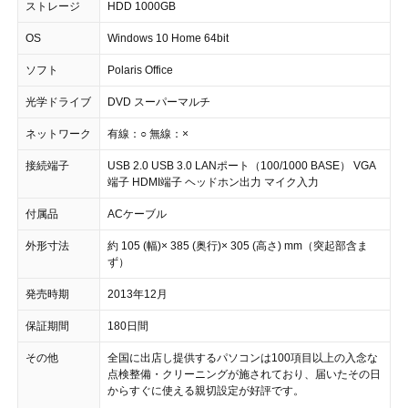
ストレージ
HDD 1000GB
OS
Windows 10 Home 64bit
ソフト
Polaris Office
光学ドライブ
DVD スーパーマルチ
ネットワーク
有線：○ 無線：×
接続端子
USB 2.0 USB 3.0 LANポート（100/1000 BASE） VGA
端子 HDMI端子 ヘッドホン出力 マイク入力
付属品
ACケーブル
外形寸法
約 105 (幅)× 385 (奥行)× 305 (高さ) mm（突起部含ま
ず）
発売時期
2013年12月
保証期間
180日間
その他
全国に出店し提供するパソコンは100項目以上の入念な
点検整備・クリーニングが施されており、届いたその日
からすぐに使える親切設定が好評です。