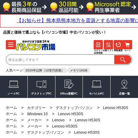
品質と価格で選ぶなら【パソコン市場】中古パソコンが安い！
ログイン
比較リスト
閲覧履歴
カート
会員登録
人気ページ
2020年以降（10世代前後）
メモリ16GB
ノートPC
デスクトップPC
Office搭載PC
モバイルPC
店舗一覧
ホーム
>
>
>
カテゴリー
デスクトップパソコン
Lenovo H530S
ホーム
>
>
Windows 10
Lenovo H530S
ホーム
>
>
>
メーカー
Lenovo
Lenovo H530S
ホーム
>
>
メーカー
Lenovo H530S
ホーム
>
>
デスクトップパソコン
Lenovo H530S