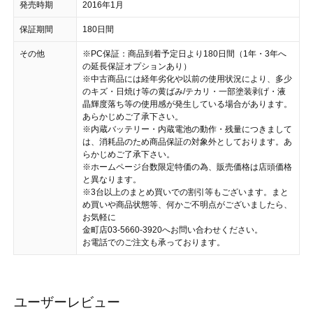
発売時期
2016年1月
保証期間
180日間
その他
※PC保証：商品到着予定日より180日間（1年・3年へ
の延長保証オプションあり）
※中古商品には経年劣化や以前の使用状況により、多少
のキズ・日焼け等の黄ばみ/テカリ・一部塗装剥げ・液
晶輝度落ち等の使用感が発生している場合があります。
あらかじめご了承下さい。
※内蔵バッテリー・内蔵電池の動作・残量につきまして
は、消耗品のため商品保証の対象外としております。あ
らかじめご了承下さい。
※ホームページ台数限定特価の為、販売価格は店頭価格
と異なります。
※3台以上のまとめ買いでの割引等もございます。まと
め買いや商品状態等、何かご不明点がございましたら、
お気軽に
金町店03-5660-3920へお問い合わせください。
お電話でのご注文も承っております。
ユーザーレビュー