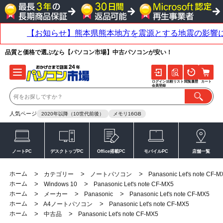
品質と価格で選ぶなら【パソコン市場】中古パソコンが安い！
ログイン
比較リスト
閲覧履歴
カート
会員登録
人気ページ
2020年以降（10世代前後）
メモリ16GB
ノートPC
デスクトップPC
Office搭載PC
モバイルPC
店舗一覧
ホーム
>
>
>
カテゴリー
ノートパソコン
Panasonic Let's note CF-M
ホーム
>
>
Windows 10
Panasonic Let's note CF-MX5
ホーム
>
>
>
メーカー
Panasonic
Panasonic Let's note CF-MX5
ホーム
>
>
A4ノートパソコン
Panasonic Let's note CF-MX5
ホーム
>
>
中古品
Panasonic Let's note CF-MX5