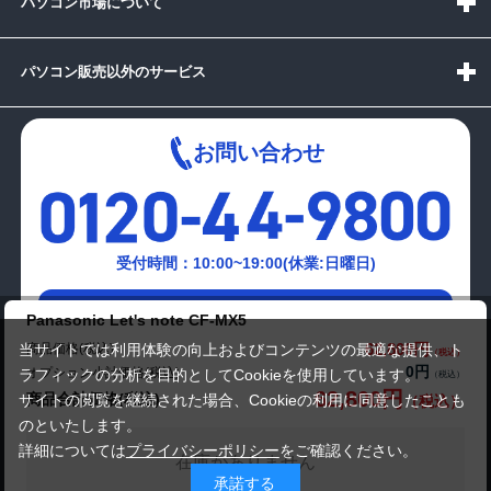
パソコン市場について
パソコン販売以外のサービス
お問い合わせ
受付時間：10:00~19:00(休業:日曜日)
メールでの
Panasonic Let's note CF-MX5
お問い合わせはこちら
62,800円
商品価格(税込)
当サイトでは利用体験の向上およびコンテンツの最適な提供、ト
0円
オプション小計価格(税込)
ラフィックの分析を目的としてCookieを使用しています。
62,800円
商品合計価格(税込)
サイトの閲覧を継続された場合、Cookieの利用に同意したことも
のといたします。
詳細については
プライバシーポリシー
をご確認ください。
在庫がありません
承諾する