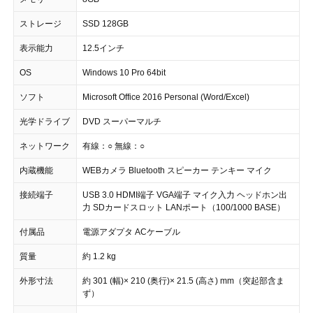
ストレージ
SSD 128GB
表示能力
12.5インチ
OS
Windows 10 Pro 64bit
ソフト
Microsoft Office 2016 Personal (Word/Excel)
光学ドライブ
DVD スーパーマルチ
ネットワーク
有線：○ 無線：○
内蔵機能
WEBカメラ Bluetooth スピーカー テンキー マイク
接続端子
USB 3.0 HDMI端子 VGA端子 マイク入力 ヘッドホン出
力 SDカードスロット LANポート（100/1000 BASE）
付属品
電源アダプタ ACケーブル
質量
約 1.2 kg
外形寸法
約 301 (幅)× 210 (奥行)× 21.5 (高さ) mm（突起部含ま
ず）