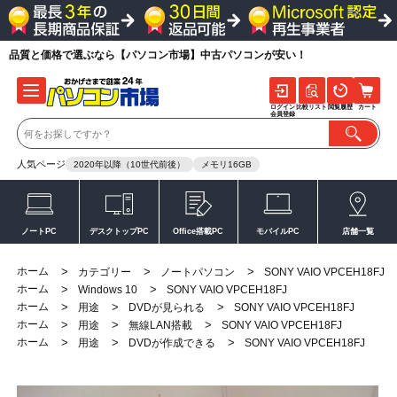
品質と価格で選ぶなら【パソコン市場】中古パソコンが安い！
ログイン
比較リスト
閲覧履歴
カート
会員登録
人気ページ
2020年以降（10世代前後）
メモリ16GB
ノートPC
デスクトップPC
Office搭載PC
モバイルPC
店舗一覧
ホーム
>
>
>
カテゴリー
ノートパソコン
SONY VAIO VPCEH18FJ
ホーム
>
>
Windows 10
SONY VAIO VPCEH18FJ
ホーム
>
>
>
用途
DVDが見られる
SONY VAIO VPCEH18FJ
ホーム
>
>
>
用途
無線LAN搭載
SONY VAIO VPCEH18FJ
ホーム
>
>
>
用途
DVDが作成できる
SONY VAIO VPCEH18FJ