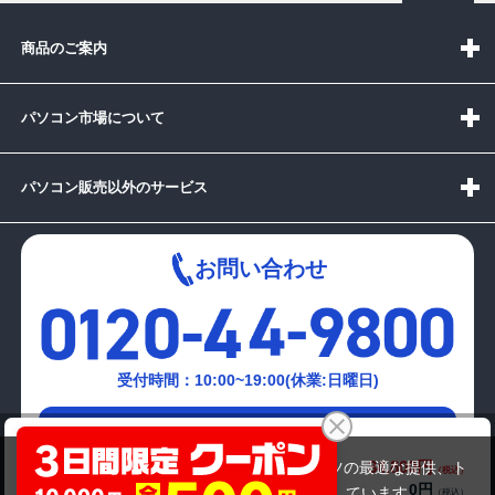
商品のご案内
パソコン市場について
パソコン販売以外のサービス
お問い合わせ
受付時間：10:00~19:00(休業:日曜日)
メールでの
Panasonic CF-NX4
お問い合わせはこちら
34,800円
商品価格(税込)
当サイトでは利用体験の向上およびコンテンツの最適な提供、ト
0円
オプション小計価格(税込)
ラフィックの分析を目的としてCookieを使用しています。