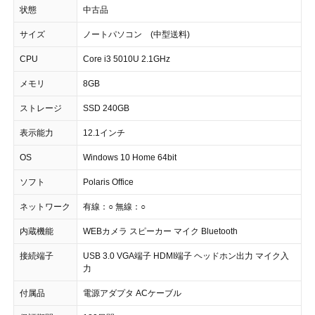
状態
中古品
サイズ
ノートパソコン (中型送料)
CPU
Core i3 5010U 2.1GHz
メモリ
8GB
ストレージ
SSD 240GB
表示能力
12.1インチ
OS
Windows 10 Home 64bit
ソフト
Polaris Office
ネットワーク
有線：○ 無線：○
内蔵機能
WEBカメラ スピーカー マイク Bluetooth
接続端子
USB 3.0 VGA端子 HDMI端子 ヘッドホン出力 マイク入
力
付属品
電源アダプタ ACケーブル