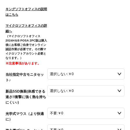
キングソフトオフィスの説明
はこちら
マイクロソフトオフィスの詳
細へ
（マイクロソフトオフィス
2024H＆B POSA 2PC版は購入
後にお客様ご自身でオンライン
認証作業が必要です。その際マ
イクロソフトアカウント必要と
なります。）
※注意事項があります。
当社指定中古モニタセッ
ト♪
新品SSD換装(体感できる
速さ!!衝撃に強く熱を持ち
にくい♪)
光学式マウス（より快適
に）