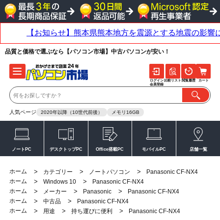
品質と価格で選ぶなら【パソコン市場】中古パソコンが安い！
ログイン
比較リスト
閲覧履歴
カート
会員登録
人気ページ
2020年以降（10世代前後）
メモリ16GB
ノートPC
デスクトップPC
Office搭載PC
モバイルPC
店舗一覧
ホーム
>
>
>
カテゴリー
ノートパソコン
Panasonic CF-NX4
ホーム
>
>
Windows 10
Panasonic CF-NX4
ホーム
>
>
>
メーカー
Panasonic
Panasonic CF-NX4
ホーム
>
>
中古品
Panasonic CF-NX4
ホーム
>
>
>
用途
持ち運びに便利
Panasonic CF-NX4